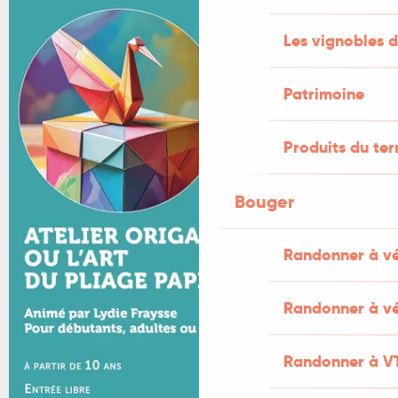
Les vignobles d
Patrimoine
Produits du ter
Bouger
Randonner à v
Randonner à vé
Randonner à V