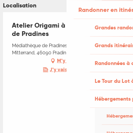
Localisation
Randonner en itiné
Atelier Origami à la Médiathèque
Grandes rando
de Pradines
Grands itinérai
Médiathèque de Pradines, Allée François
Mitterrand, 46090 Pradines
M'y rendre
Randonnées à c
J'y vais en train !
Le Tour du Lot 
Hébergements 
Hébergemen