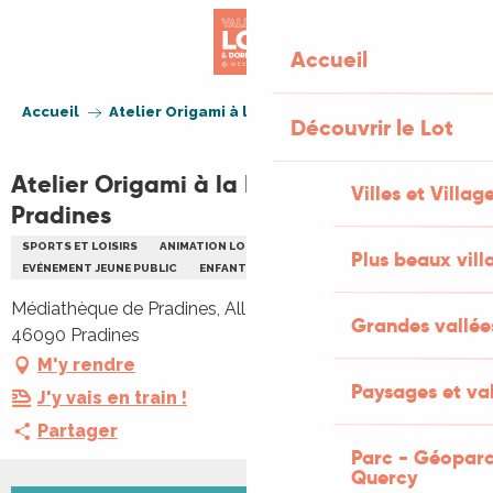
Aller
au
Accueil
contenu
principal
Accueil
Atelier Origami à la Médiathèque de Pradines
Découvrir le Lot
Atelier Origami à la Médiathèque de
Villes et Villag
Pradines
SPORTS ET LOISIRS
ANIMATION LOCALE
ATELIER
Plus beaux vill
EVÉNEMENT JEUNE PUBLIC
ENFANTS
FAMILLE
Médiathèque de Pradines, Allée François Mitterrand,
Grandes vallée
46090 Pradines
M'y rendre
Paysages et val
J'y vais en train !
Partager
Parc - Géoparc
Quercy