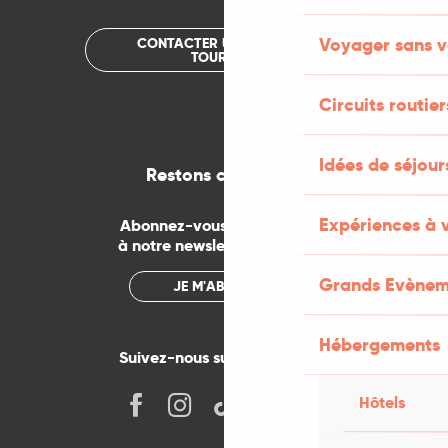
Voyager sans v
CONTACTER UN OFFICE DE
TOURISME
Circuits routier
Idées de séjou
Restons connectés
Expériences à 
Abonnez-vous gratuitement
à notre newsletter mensuelle
Grands Evènem
JE M'ABONNE
Hébergements
Suivez-nous sur les réseaux !
Hôtels