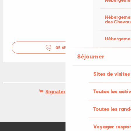
Hébergemen
Hébergement
des Chevau
Hébergement
05 65 53 26
▒▒
Séjourner
Sites de visites
Toutes les activ
Signaler une erreur
Toutes les ran
Voyager respo