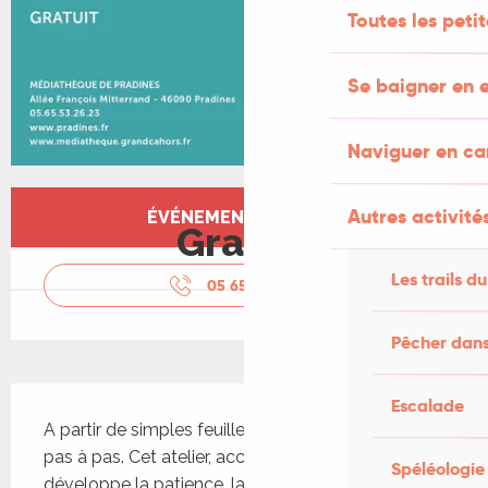
Toutes les peti
Se baigner en e
Naviguer en c
Ouverture et coordonnées
Autres activités
ÉVÉNEMENT TERMINÉ
Gratuit
Les trails du
05 65 53 26
▒▒
Pêcher dans
Description
Escalade
A partir de simples feuilles colorées, apprenez 
pas à pas. Cet atelier, accessible à tous, 
Spéléologie
développe la patience, la précision et la créativité, 