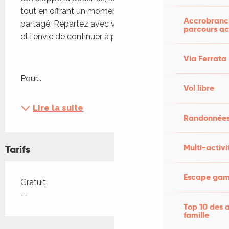
tout en offrant un moment de détente et de plaisir 
Accrobranch
partagé. Repartez avec vos propres réalisations 
parcours ac
et l'envie de continuer à plier à la maison !
Via Ferrata
Pour...
Vol libre
Lire la suite
Randonnées
Multi-activi
Tarifs
Escape game
Tarifs 2026
Gratuit
—
Top 10 des a
famille