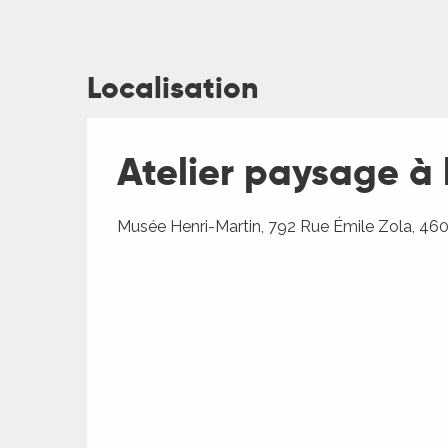
Localisation
ages
Atelier paysage à 
es
Musée Henri-Martin, 792 Rue Émile Zola, 46
es