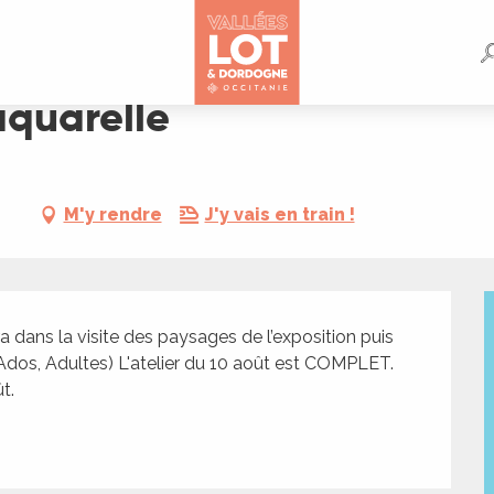
aquarelle
M'y rendre
J'y vais en train !
dans la visite des paysages de l’exposition puis 
(Ados, Adultes) L'atelier du 10 août est COMPLET. 
t.