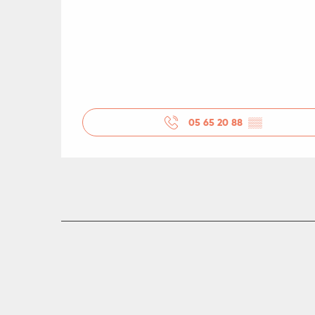
05 65 20 88
▒▒
R
ts
rs
ns