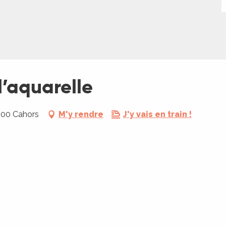
l’aquarelle
000 Cahors
M'y rendre
J'y vais en train !