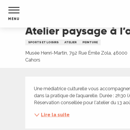
Aller
Accueil
Atelier paysage à l’aquarelle
au
contenu
MENU
principal
Atelier paysage à l’
NTS
MENTS
SPORTS ET LOISIRS
ATELIER
PEINTURE
S
URS
Musée Henri-Martin, 792 Rue Émile Zola, 46000
Cahors
Description
du Lot
dans
Une médiatrice culturelle vous accompagnera 
s le
dans la pratique de l’aquarelle. Durée : 2h30 
Réservation conseillée pour l'atelier du 13 aoû
Lire la suite
e