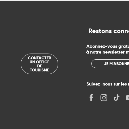
ue
Restons conn
Abonnez-vous grat
à notre newsletter 
CONTACTER
UN OFFICE
JE M'ABONNE
DE
TOURISME
Suivez-nous sur les 
its
r