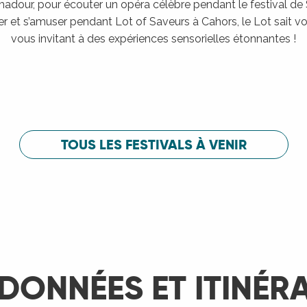
adour, pour écouter un opéra célèbre pendant le festival de
er et s’amuser pendant Lot of Saveurs à Cahors, le Lot sait vou
vous invitant à des expériences sensorielles étonnantes !
Festival de Saint-Céré
c
Festival de 
LIRE LA SUITE
LIRE LA SUITE
TOUS LES FESTIVALS À VENIR
DONNÉES ET ITINÉR