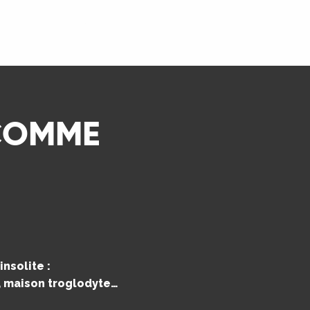
LIRE LA SUITE
 COMME
nsolite :
e, maison troglodyte…