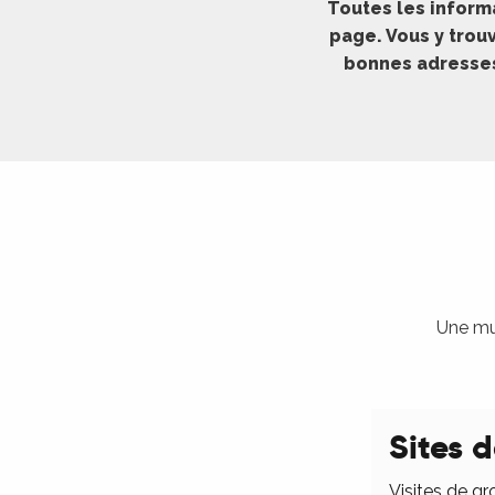
Toutes les inform
ches,
page. Vous y trouv
 et
bonnes adresses 
car
ues
a
ents
es
ents
es
ités
Une mul
ames
piste
Sites d
 faire
Visites de gr