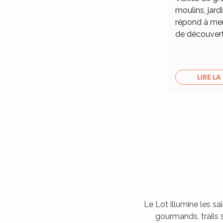
moulins, jardi
répond à merv
de découver
LIRE LA
Le Lot illumine les sa
gourmands, trails s