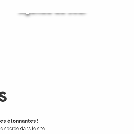
Agenda du Jour
Agenda du Week-End
LIRE LA SUITE
LIRE LA SUITE
S
les étonnantes !
 sacrée dans le site