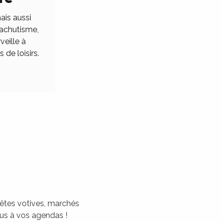
ais aussi
rachutisme,
veille à
 de loisirs.
 fêtes votives, marchés
tous à vos agendas !