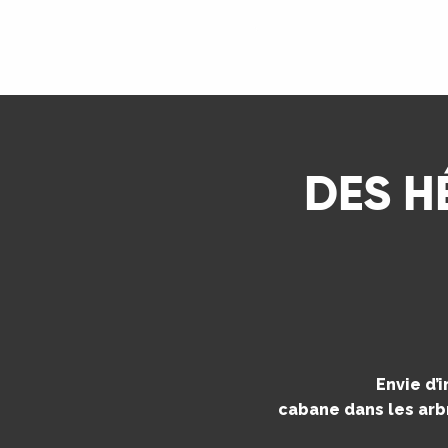
ns
LIRE LA SUITE
ue
DES H
Envie d’
cabane dans les arbr