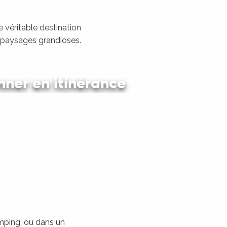
 véritable destination
s paysages grandioses.
ner en itinérance
 en car et en train
amping, ou dans un