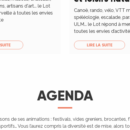
ns, artisans d'art... le Lot
Canoë, rando, vélo, VTT m
eille à toutes les envies
spéléologie, escalade, pa
te
ULM... le Lot répond à mer
toutes les envies d’activités
 SUITE
LIRE LA SUITE
AGENDA
isons de ses animations : festivals, vides greniers, brocantes,
portifs… Vous l’aurez compris la diversité est de mise, alors 