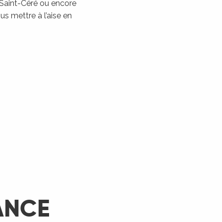
 Saint-Céré ou encore
Les Montgolfiades à
s mettre à l’aise en
Rocamadour
Rocamadour
LIRE LA SUITE
ANCE