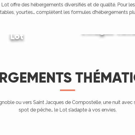
Lot offre des hébergements diversifiés et de qualité. Pour les
tables, yourtes… complètent les formules d’hébergements plu
ing dans le
Villages vac
Lot
Gîtes et locations
LIRE LA SUITE
LIRE LA SUITE
LIRE LA SUITE
RGEMENTS THÉMAT
Hébergement
proposant
l’accueil des
ignoble ou vers Saint Jacques de Compostelle, une nuit avec 
Aires de
Hé
spot de pêche… le Lot s’adapte à vos envies.
ndo Etape
Chevaux
campings-car
ra
LIRE LA SUITE
LIRE LA SUITE