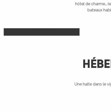
hôtel de charme… le 
bateaux habi
Camp
Hôtels
LIRE LA SUITE
HÉBE
R
ts
Une halte dans le v
Bateaux
Accueil Vélo
Ra
habitables
rs
LIRE LA SUITE