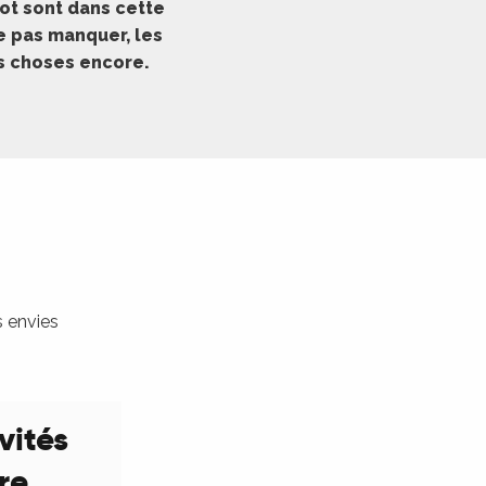
ot sont dans cette
ne pas manquer, les
es choses encore.
s envies
vités
ure