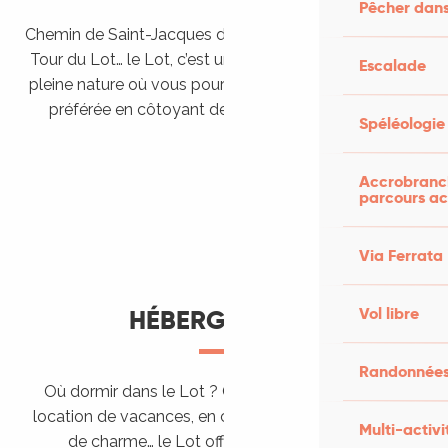
Pêcher dans
Chemin de Saint-Jacques de Compostelle, Véloroutes,
Tour du Lot… le Lot, c’est une véritable destination de
Escalade
pleine nature où vous pourrez pratiquer votre activité
préférée en côtoyant des paysages grandioses.
Spéléologie
Randonner en itinérance
Le Lot en car et en train
Balades et randonnées
Accrobranch
parcours ac
Via Ferrata
Vol libre
HÉBERGEMENTS
Randonnées
Où dormir dans le Lot ? Chez l’habitant, dans une
location de vacances, en camping, ou dans un hôtel
Multi-activi
de charme… le Lot offre des hébergements