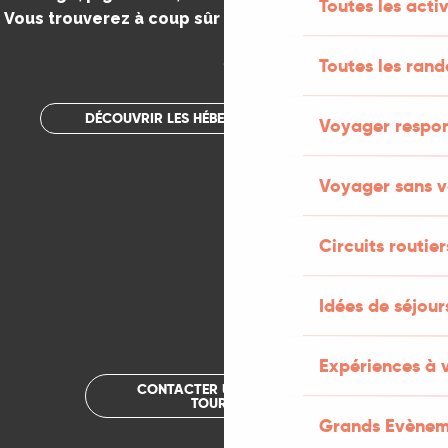
Toutes les activ
Vous trouverez à coup sûr votre bonheur dans le Lot.
.
Toutes les ran
DÉCOUVRIR LES HÉBERGEMENTS INSOLITES
Voyager respo
Voyager sans v
Circuits routier
Idées de séjou
Expériences à 
CONTACTER UN OFFICE DE
TOURISME
Grands Evènem