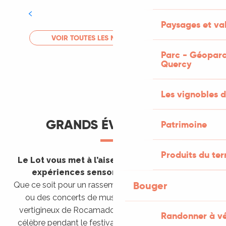
Tout l'agenda
Paysages et val
LIRE LA SUITE
VOIR TOUTES LES MANIFESTATIONS
Parc - Géoparc
Quercy
Les vignobles d
GRANDS ÉVÈNEMENTS
Patrimoine
Produits du ter
Le Lot vous met à l’aise en vous invitant à des
expériences sensorielles étonnantes !
Bouger
Que ce soit pour un rassemblement de montgolfières
ou des concerts de musique sacrée dans le site
vertigineux de Rocamadour, pour écouter un opéra
Randonner à v
célèbre pendant le festival de Saint-Céré ou encore