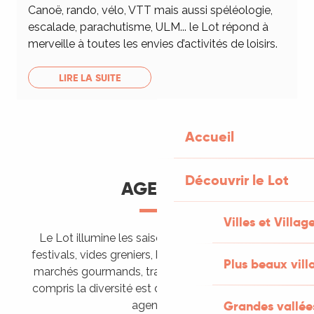
Canoë, rando, vélo, VTT mais aussi spéléologie,
escalade, parachutisme, ULM... le Lot répond à
merveille à toutes les envies d’activités de loisirs.
LIRE LA SUITE
Accueil
Découvrir le Lot
AGENDA
Villes et Villag
Le Lot illumine les saisons de ses animations :
festivals, vides greniers, brocantes, fêtes votives,
Plus beaux vill
marchés gourmands, trails sportifs… Vous l’aurez
compris la diversité est de mise, alors tous à vos
Grandes vallée
agendas !