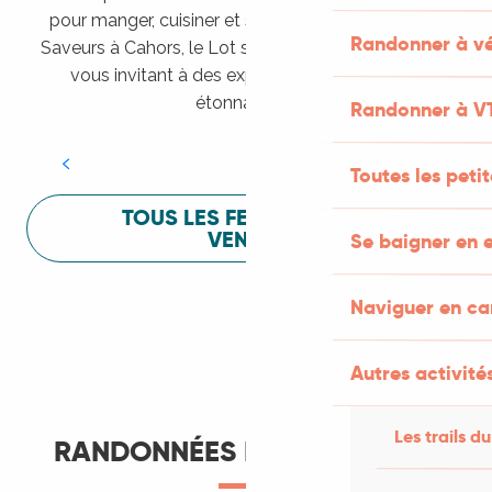
pour manger, cuisiner et s’amuser pendant Lot of
Randonner à vé
Saveurs à Cahors, le Lot sait vous mettre à l’aise en
vous invitant à des expériences sensorielles
Festival Lot of Saveurs
étonnantes !
Randonner à V
LIRE LA SUITE
Toutes les peti
TOUS LES FESTIVALS À
VENIR
Se baigner en e
Naviguer en c
Autres activités
Les trails du
RANDONNÉES ET ITINÉRANCE