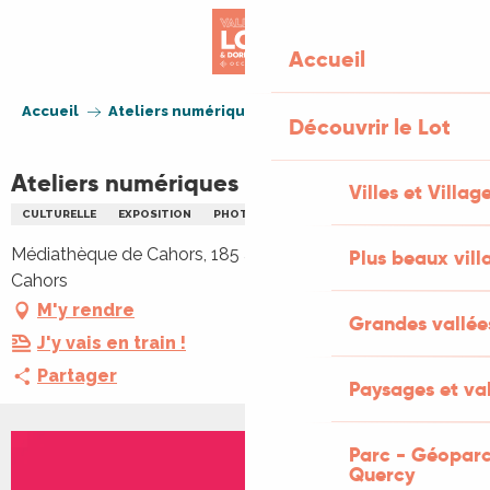
Aller
au
Accueil
contenu
principal
Accueil
Ateliers numériques
Découvrir le Lot
Ateliers numériques
Villes et Villag
CULTURELLE
EXPOSITION
PHOTOGRAPHIE
SPORT
Médiathèque de Cahors, 185 avenue Jean-Jaurès, 46000
Plus beaux vill
Cahors
M'y rendre
Grandes vallée
J'y vais en train !
Partager
Paysages et val
Parc - Géoparc
Quercy