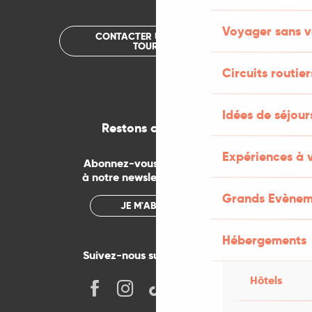
Voyager sans v
CONTACTER UN OFFICE DE
TOURISME
Circuits routier
Idées de séjou
Restons connectés
Expériences à 
Abonnez-vous gratuitement
à notre newsletter mensuelle
Grands Evènem
JE M'ABONNE
Hébergements
Suivez-nous sur les réseaux !
Hôtels