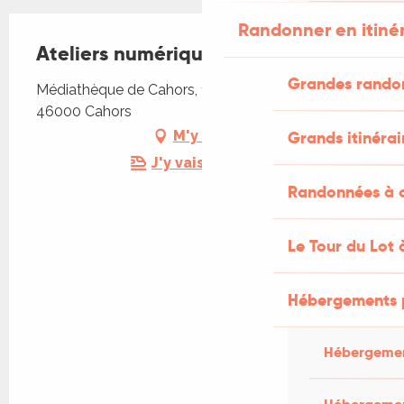
Randonner en itiné
Ateliers numériques
Grandes rando
Médiathèque de Cahors, 185 avenue Jean-Jaurès,
46000 Cahors
Grands itinérai
M'y rendre
J'y vais en train !
Randonnées à c
Le Tour du Lot 
Hébergements 
Hébergemen