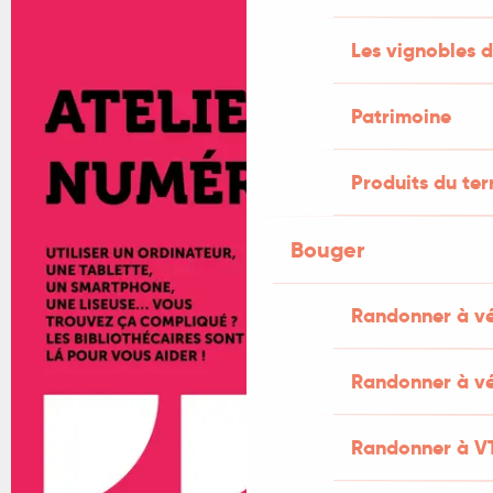
Les vignobles d
Patrimoine
Produits du ter
Bouger
Randonner à v
Randonner à vé
Randonner à V