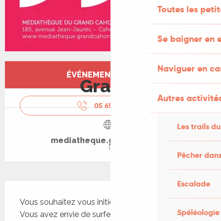
Toutes les peti
Se baigner en e
Ouverture et coordonnées
Naviguer en c
ÉVÉNEMENT TERMINÉ
Gratuit
Autres activités
05 65 24 13
▒▒
Les trails du
mediatheque.grandcahors.fr
Pêcher dans
Escalade
Description
Vous souhaitez vous initier à l'outil informatique ? 
Spéléologie
Vous avez envie de surfer en toute sécurité sur 