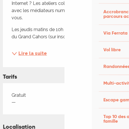
Internet ? Les ateliers collectifs ou individuels 
avec les médiateurs numériques sont faits pour 
Accrobranch
parcours ac
vous.
Les jeudis matins de 10h à 12h à la médiathèque 
Via Ferrata
du Grand Cahors (sur inscription). Et sur...
Vol libre
Lire la suite
Randonnées
Tarifs
Multi-activi
Tarifs 2026
Gratuit
Escape game
—
Top 10 des a
famille
Localisation