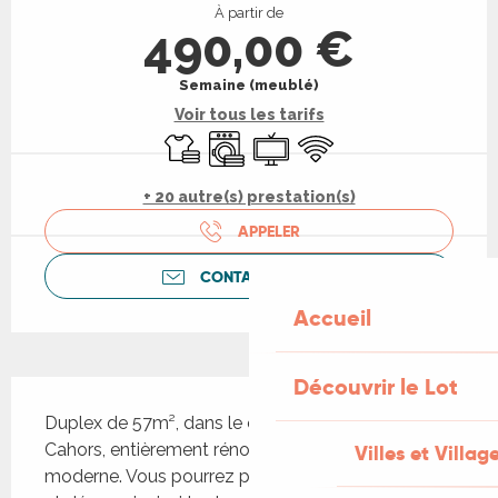
À partir de
490,00 €
Semaine (meublé)
Voir tous les tarifs
Draps et linge
Lave linge
Télévision
WiFi
+ 20 autre(s) prestation(s)
APPELER
CONTACTEZ-NOUS
Accueil
Découvrir le Lot
Description
Duplex de 57m², dans le centre historique de 
Cahors, entièrement rénové avec tout le confort 
Villes et Villag
moderne. Vous pourrez parcourir Cahors à pieds 