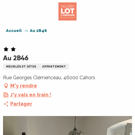
Aller
au
contenu
principal
Accueil
Au 2B46
Au 2B46
MEUBLÉS ET GÎTES
APPARTEMENT
Rue Georges Clémenceau, 46000 Cahors
M'y rendre
J'y vais en train !
Partager