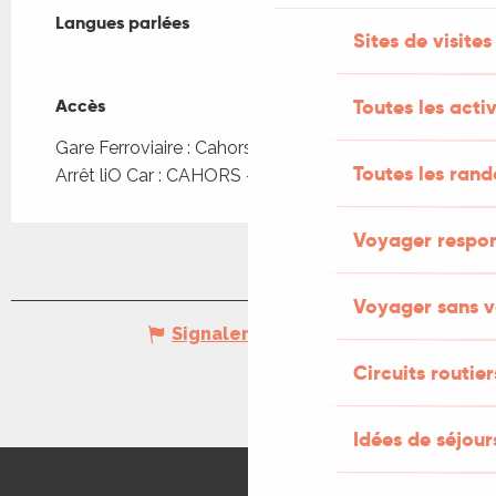
Langues parlées
Langues parlées
Sites de visites
Accès
Accès
Toutes les activ
Gare Ferroviaire : Cahors à 1km
Toutes les ran
Arrêt liO Car : CAHORS - De Gaulle à 817m
Voyager respo
Voyager sans v
Signaler une erreur
Circuits routier
Idées de séjou