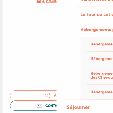
J'y vais en train !
Le Tour du Lot 
Hébergements 
Hébergemen
Hébergemen
Hébergement
des Chevau
Hébergement
APPELER
CONTACTEZ-NOUS
Séjourner