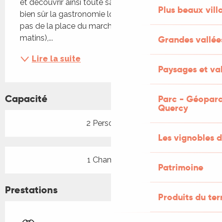
et découvrir ainsi toute sa richesse culturelle et 
Plus beaux vill
bien sûr la gastronomie locale ! Vous serez à deux 
pas de la place du marché (mercredi et samedi 
matins),...
Grandes vallée
Lire la suite
Paysages et val
Capacité
Parc - Géoparc
Quercy
2 Personne(s)
Les vignobles d
1 Chambre(s)
Patrimoine
Prestations
Produits du ter