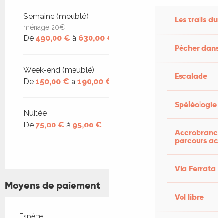
Tarifs 2027
Semaine (meublé)
Les trails du
ménage 20€
De
490,00 €
à
630,00 €
Pêcher dans
Week-end (meublé)
Escalade
De
150,00 €
à
190,00 €
Spéléologie
Nuitée
De
75,00 €
à
95,00 €
Accrobranch
parcours ac
Via Ferrata
Moyens de paiement
Vol libre
Espèce