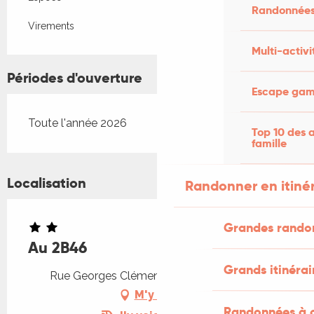
Randonnées
Virements
Multi-activi
Périodes d'ouverture
Escape game
Toute l'année 2026
Top 10 des a
famille
Localisation
Randonner en itiné
Grandes rando
Au 2B46
Grands itinérai
Rue Georges Clémenceau, 46000 Cahors
M'y rendre
Randonnées à c