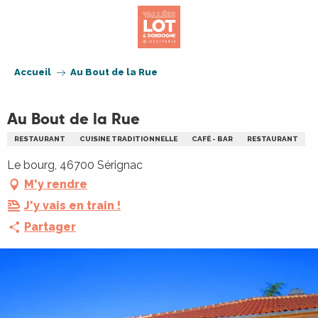
Aller
au
contenu
principal
Accueil
Au Bout de la Rue
Au Bout de la Rue
RESTAURANT
CUISINE TRADITIONNELLE
CAFÉ - BAR
RESTAURANT
Le bourg, 46700 Sérignac
M'y rendre
J'y vais en train !
Partager