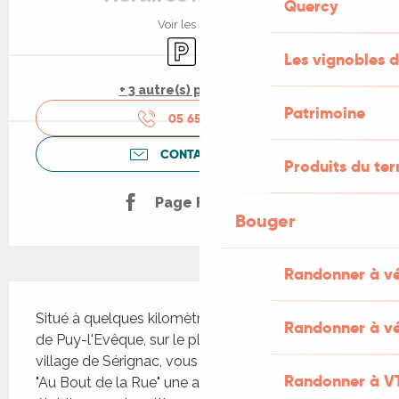
Quercy
Voir les horaires
Parking
WiFi
Les vignobles d
+ 3 autre(s) prestation(s)
Patrimoine
05 65 30 88
▒▒
CONTACTEZ-NOUS
Produits du ter
Page Facebook
Bouger
Randonner à v
Description
Situé à quelques kilomètres de la cité médiévale 
Randonner à vé
de Puy-l'Evêque, sur le plateau, au coeur du petit 
village de Sérignac, vous trouverez au restaurant 
Randonner à V
"Au Bout de la Rue" une ambiance conviviale.Cet 