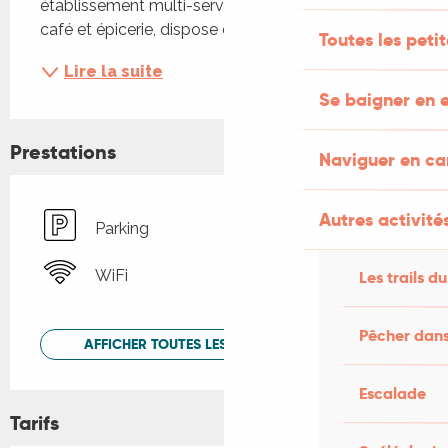
établissement multi-services, à la fois restaurant, 
café et épicerie, dispose d'une agréable...
Toutes les peti
Lire la suite
Se baigner en e
Prestations
Naviguer en c
Autres activités
Parking
WiFi
Les trails du
Pêcher dans
AFFICHER TOUTES LES PRESTATIONS
Escalade
Tarifs