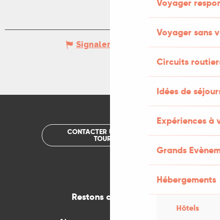
Voyager respo
Voyager sans v
Signaler une erreur
Circuits routier
Idées de séjou
Expériences à 
CONTACTER UN OFFICE DE
TOURISME
Grands Evènem
Hébergements
Restons connectés
Hôtels