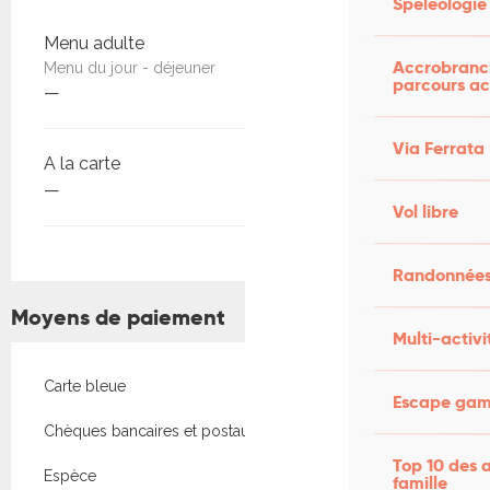
Spéléologie
Tarifs 2026
Menu adulte
Accrobranch
Menu du jour - déjeuner
parcours ac
—
Via Ferrata
A la carte
—
Vol libre
Randonnées
Moyens de paiement
Multi-activi
Carte bleue
Escape game
Chèques bancaires et postaux
Top 10 des a
Espèce
famille