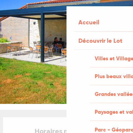
Accueil
Découvrir le Lot
Villes et Villag
Plus beaux vill
Grandes vallée
Paysages et val
Ouverture et coordonnées
Parc - Géoparc
Horaires non définis