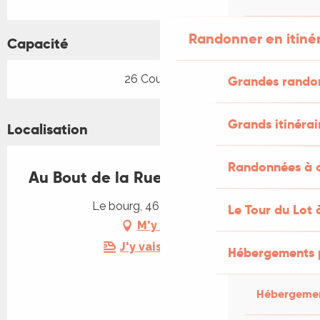
Randonner en itiné
Capacité
26 Couvert(s)
Grandes rando
Grands itinérai
Localisation
Randonnées à c
Au Bout de la Rue
Le bourg, 46700 Sérignac
Le Tour du Lot 
M'y rendre
J'y vais en train !
Hébergements 
Hébergemen