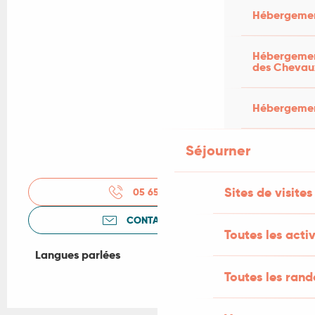
Hébergemen
Hébergement
des Chevau
Hébergement
Séjourner
Sites de visites
05 65 30 88
▒▒
CONTACTEZ-NOUS
Toutes les activ
Langues parlées
Langues parlées
Toutes les ran