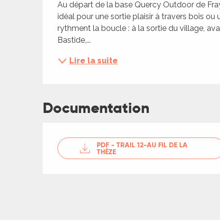
Au départ de la base Quercy Outdoor de Frayssi
ches,
idéal pour une sortie plaisir à travers bois o
 et
rythment la boucle : à la sortie du village, av
car
Bastide,...
ues
Lire la suite
a
ents
es
Documentation
ents
es
ités
ages
PDF - TRAIL 12-AU FIL DE LA
THÈZE
ames
piste
es
es
 faire