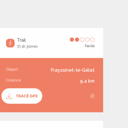
Trail
Facile
1h 30min
Informations prati
Départ
Frayssinet-le-Gélat
Distance
9.4 km
Documentation
TRACÉ GPX
SECTIONS.TOUR