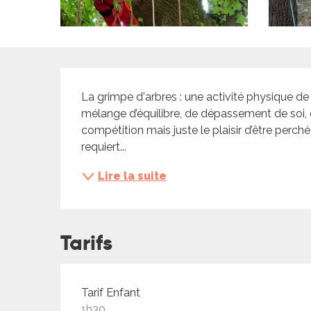
ches,
 et
car
ues
Description
a
La grimpe d'arbres : une activité physique de 
mélange d’équilibre, de dépassement de soi, de
ents
compétition mais juste le plaisir d’être perché
es
requiert...
ents
Lire la suite
es
ités
ames
piste
Tarifs
 faire
Tarifs 2026
Tarif Enfant
1h30