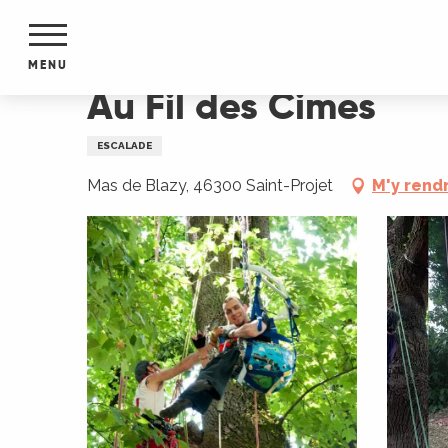
Aller
Accueil
Au Fil des Cimes
au
contenu
MENU
principal
Au Fil des Cimes
NTS
MENTS
ESCALADE
S
URS
Mas de Blazy, 46300 Saint-Projet
M'y rend
du Lot
dans
s le
e