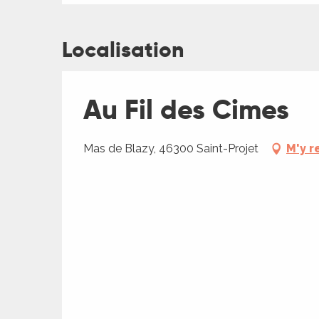
es
es
Localisation
Au Fil des Cimes
Mas de Blazy, 46300 Saint-Projet
M'y r