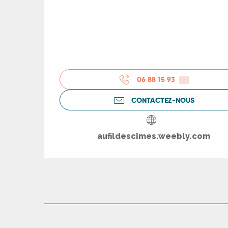
R
06 88 15 93
▒▒
CONTACTEZ-NOUS
ts
aufildescimes.weebly.com
rs
ns
ue