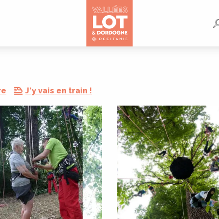
re
J'y vais en train !