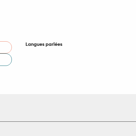
Langues parlées
Langues parlées