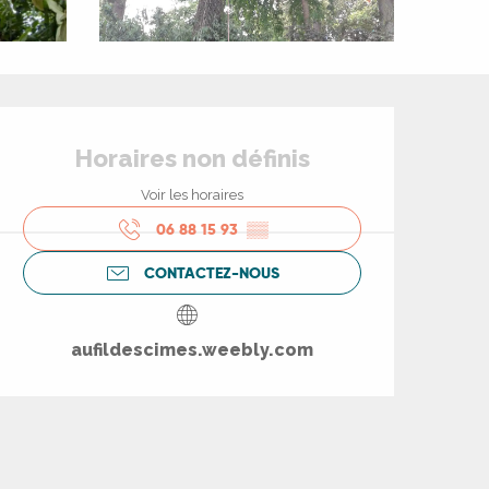
Ouverture et coord
Horaires non définis
Voir les horaires
06 88 15 93
▒▒
CONTACTEZ-NOUS
aufildescimes.weebly.com