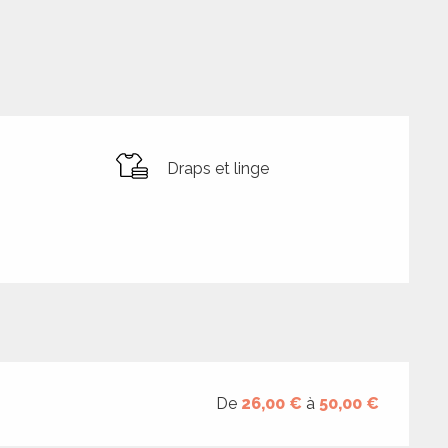
Draps et linge
De
26,00 €
à
50,00 €