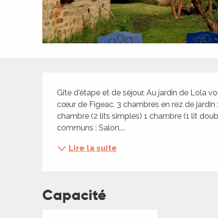
ches,
 et
car
ues
a
Description
ents
Gîte d'étape et de séjour, Au jardin de Lola v
es
cœur de Figeac. 3 chambres en rez de jardin : 
chambre (2 lits simples) 1 chambre (1 lit doub
ents
communs : Salon,...
es
ités
Lire la suite
ames
piste
Capacité
 faire