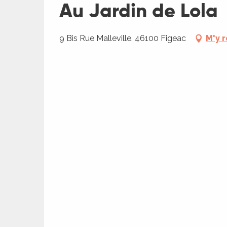
Au Jardin de Lola
9 Bis Rue Malleville, 46100 Figeac
M'y 
R
ts
rs