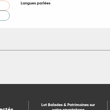
Langues parlées
Langues parlées
Lot Balades & Patrimoines sur
ectés
votre smartphone