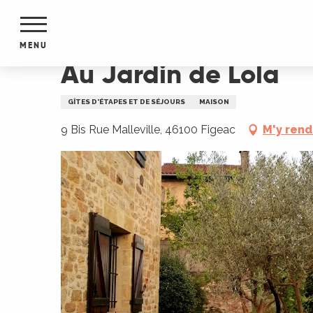
Aller
Accueil
Au Jardin de Lola
au
contenu
MENU
principal
Au Jardin de Lola
NTS
MENTS
GÎTES D'ÉTAPES ET DE SÉJOURS
MAISON
S
URS
9 Bis Rue Malleville, 46100 Figeac
M'y rend
du Lot
dans
s le
e