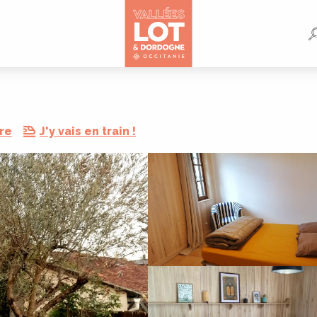
re
J'y vais en train !