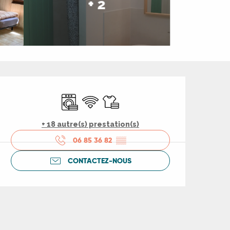
+ 2
Ouverture et coord
Lave linge
WiFi
Draps et linge
+ 18 autre(s) prestation(s)
06 85 36 82
▒▒
CONTACTEZ-NOUS