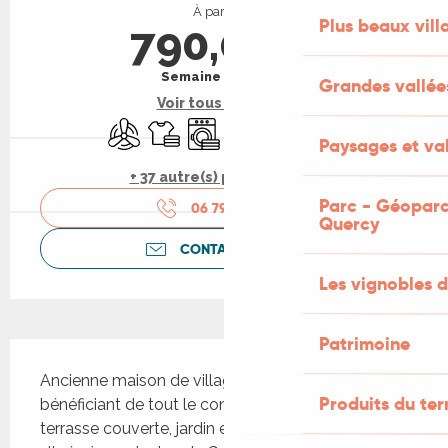
À partir de
Plus beaux vill
790,00 €
Semaine (meublé)
Grandes vallée
Voir tous les tarifs
Air conditionné
Draps et linge
Lave linge
Lave vaisselle
Télévision
WiFi
Paysages et val
+ 37 autre(s) prestation(s)
Parc - Géoparc
06 79 23 85
▒▒
Quercy
CONTACTEZ-NOUS
Les vignobles d
Patrimoine
Description
Ancienne maison de village restaurée avec soin, 
Produits du ter
bénéficiant de tout le confort (Climatisation) avec 
terrasse couverte, jardin et vue sur la nature, 