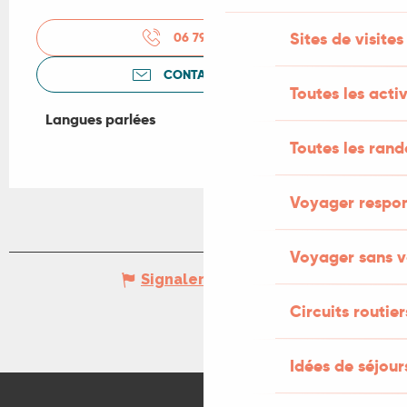
Sites de visites
06 79 23 85
▒▒
CONTACTEZ-NOUS
Toutes les activ
Langues parlées
Langues parlées
Toutes les ran
Voyager respo
Voyager sans v
Signaler une erreur
Circuits routier
Idées de séjou