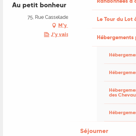
Randonnées à c
Au petit bonheur
75, Rue Casselade, 46300 Rouffilhac
Le Tour du Lot 
M'y rendre
J'y vais en train !
Hébergements 
Hébergemen
Hébergemen
Hébergement
des Chevau
Hébergement
Séjourner