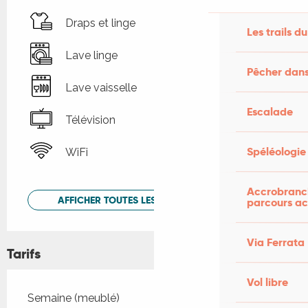
Draps et linge
Les trails du
Lave linge
Pêcher dans
Lave vaisselle
Escalade
Télévision
Spéléologie
WiFi
Accrobranch
AFFICHER TOUTES LES PRESTATIONS
parcours ac
Via Ferrata
Tarifs
Vol libre
Tarifs 2026
Semaine (meublé)