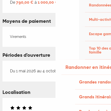
De
790,00 €
à
1 000,00 €
Randonnées
Multi-activi
Moyens de paiement
Escape game
Virements
Top 10 des a
famille
Périodes d'ouverture
Randonner en itiné
Du 1 mai 2026 au 4 octobre 2026
Grandes rando
Localisation
Grands itinérai