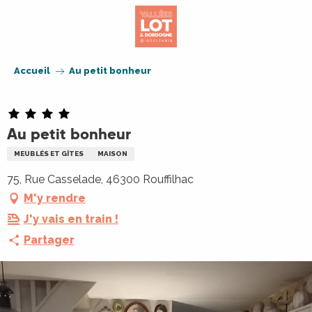
Aller
au
contenu
principal
Accueil
Au petit bonheur
Au petit bonheur
MEUBLÉS ET GÎTES
MAISON
75, Rue Casselade, 46300 Rouffilhac
M'y rendre
J'y vais en train !
Partager