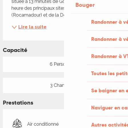
située à 13 minutes de Gourdon et à moins d'une 
Bouger
heure des principaux sites touristiques du Lot 
(Rocamadour) et de la Dordogne (Sarlat).
Randonner à v
Lire la suite
Randonner à vé
Capacité
Randonner à V
6 Personne(s)
Toutes les peti
3 Chambre(s)
Se baigner en e
Prestations
Naviguer en c
Autres activités
Air conditionné