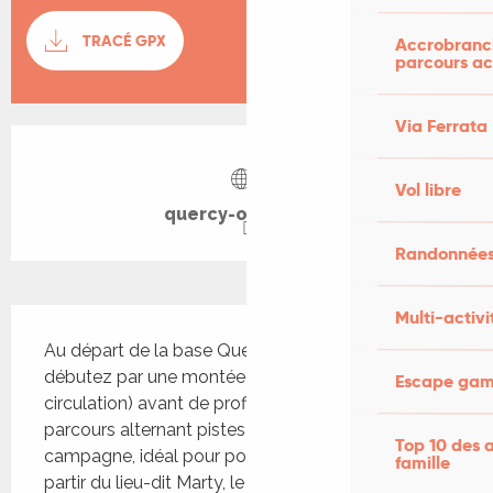
Documentation
TRACÉ GPX
SECTI
Accrobranch
parcours ac
Via Ferrata
Ouverture et coordonnées
Vol libre
quercy-outdoor.fr
Randonnées
Description
Multi-activi
Au départ de la base Quercy Outdoor de Cazals, 
débutez par une montée sur route (attention à la 
Escape game
circulation) avant de profiter d’un début de 
parcours alternant pistes forestières et routes de 
Top 10 des a
campagne, idéal pour poser une foulée fluide. À 
famille
partir du lieu-dit Marty, le terrain devient plus 