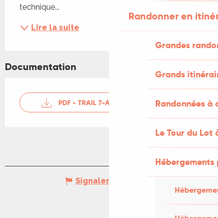
technique...
Randonner en itiné
Lire la suite
Grandes rando
Documentation
Grands itinérai
Randonnées à c
PDF - TRAIL 7-AU SUD DU LAC
Le Tour du Lot 
Hébergements 
Signaler une erreur
Hébergemen