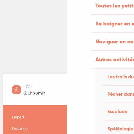
Toutes les peti
Se baigner en e
Naviguer en c
Autres activités
Les trails du
Trail
Facile
1h 30min
Pêcher dans
Escalade
Informations pratiques
Départ
Cazals
Spéléologie
Distance
11.0 km