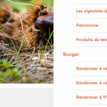
Les vignobles d
Patrimoine
Produits du ter
Bouger
Randonner à v
Randonner à vé
Randonner à V