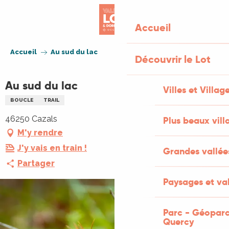
Aller
au
Accueil
contenu
principal
Accueil
Au sud du lac
Découvrir le Lot
Au sud du lac
Villes et Villag
BOUCLE
TRAIL
46250 Cazals
Plus beaux vill
M'y rendre
J'y vais en train !
Grandes vallée
Partager
Paysages et val
Parc - Géoparc
Quercy