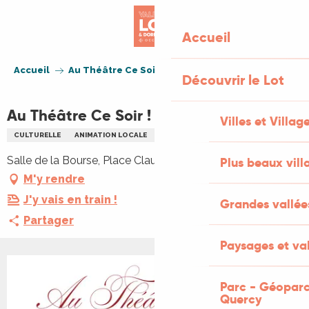
Aller
au
Accueil
contenu
principal
Accueil
Au Théâtre Ce Soir !
Découvrir le Lot
Au Théâtre Ce Soir !
Villes et Villag
CULTURELLE
ANIMATION LOCALE
THÉÂTRE
Salle de la Bourse, Place Claude Rousseau, 46000 Cahors
Plus beaux vill
M'y rendre
J'y vais en train !
Grandes vallée
Partager
Paysages et val
Parc - Géoparc
Quercy