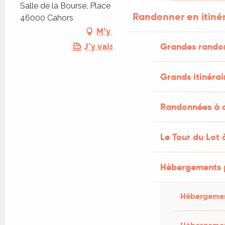
Salle de la Bourse, Place Claude Rousseau,
Randonner en itiné
46000 Cahors
M'y rendre
Grandes rando
J'y vais en train !
Grands itinérai
Randonnées à c
Le Tour du Lot 
Hébergements 
Hébergemen