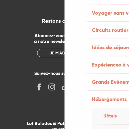
Voyager sans v
Restons connectés
Circuits routier
Abonnez-vous gratuitement
à notre newsletter mensuelle
Idées de séjou
JE M'ABONNE
Expériences à 
Suivez-nous sur les réseaux !
Grands Evènem
Hébergements
Hôtels
Lot Balades & Patrimoines sur votre