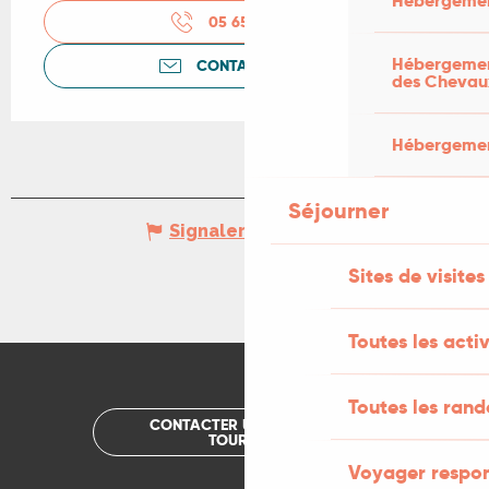
Hébergemen
05 65 22 62
▒▒
Hébergement
CONTACTEZ-NOUS
des Chevau
Hébergement
Séjourner
Signaler une erreur
Sites de visites
Toutes les activ
Toutes les ran
CONTACTER UN OFFICE DE
TOURISME
Voyager respo