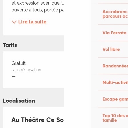
et expression scénique. Une soirée conviviale 
ouverte à tous, portée par un travail amateur...
Accrobranch
parcours ac
Lire la suite
Via Ferrata
Tarifs
Vol libre
Tarifs 2026
Gratuit
Randonnées
sans réservation
—
Multi-activi
Escape game
Localisation
Top 10 des a
Au Théâtre Ce Soir !
famille