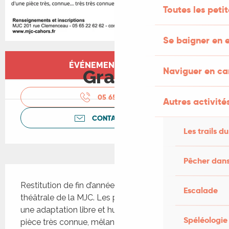
Toutes les peti
Se baigner en e
Ouverture et coordonnées
ÉVÉNEMENT TERMINÉ
Naviguer en c
Gratuit
05 65 22 62
▒▒
Autres activités
CONTACTEZ-NOUS
Les trails du
Pêcher dans
Description
Restitution de fin d’année du groupe de création 
Escalade
théâtrale de la MJC. Les participants présentent 
une adaptation libre et humoristique inspirée d’une 
Spéléologie
pièce très connue, mêlant jeu collectif, créativité 