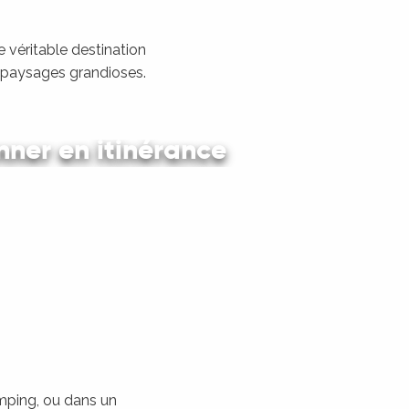
 véritable destination
s paysages grandioses.
ner en itinérance
 en car et en train
amping, ou dans un