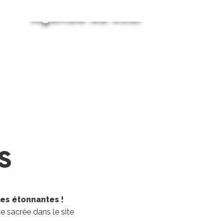
Agenda du Jour
Agenda du Week-End
LIRE LA SUITE
LIRE LA SUITE
S
les étonnantes !
 sacrée dans le site