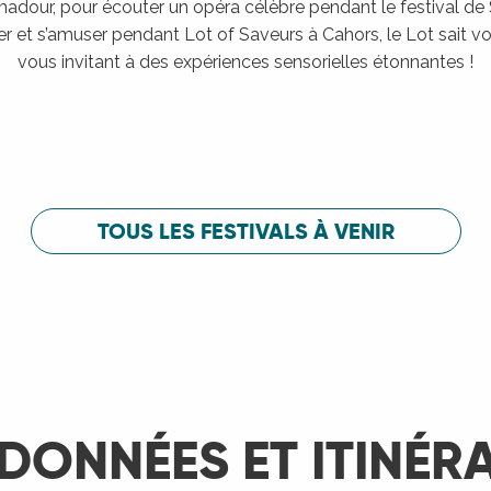
adour, pour écouter un opéra célèbre pendant le festival de
er et s’amuser pendant Lot of Saveurs à Cahors, le Lot sait vou
vous invitant à des expériences sensorielles étonnantes !
Festival de Saint-Céré
c
Festival de 
LIRE LA SUITE
LIRE LA SUITE
TOUS LES FESTIVALS À VENIR
DONNÉES ET ITINÉR