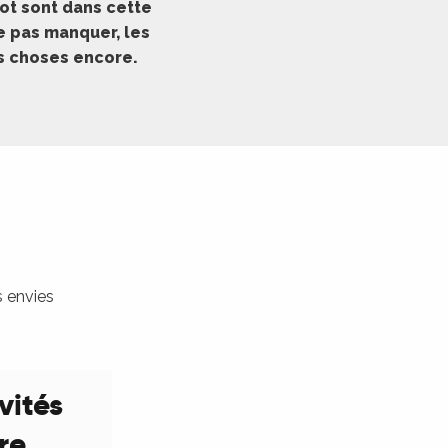
ot sont dans cette
ne pas manquer, les
es choses encore.
s envies
vités
ure