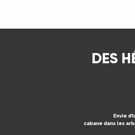
ns
LIRE LA SUITE
ue
DES H
Envie d’
cabane dans les arbr