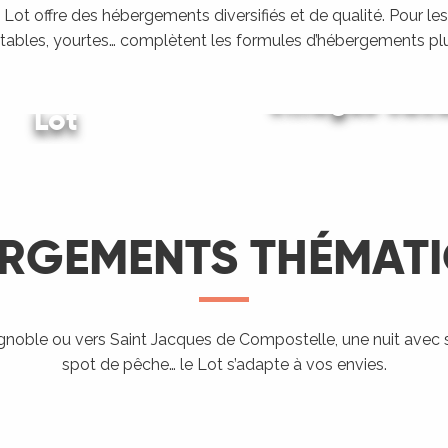
Lot offre des hébergements diversifiés et de qualité. Pour les
tables, yourtes… complètent les formules d’hébergements plu
ing dans le
Villages vac
Lot
Gîtes et locations
LIRE LA SUITE
LIRE LA SUITE
LIRE LA SUITE
RGEMENTS THÉMAT
Hébergement
proposant
l’accueil des
ignoble ou vers Saint Jacques de Compostelle, une nuit avec 
Aires de
Hé
spot de pêche… le Lot s’adapte à vos envies.
ndo Etape
Chevaux
campings-car
ra
LIRE LA SUITE
LIRE LA SUITE