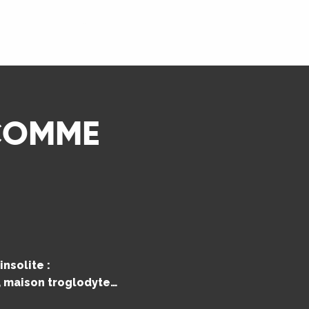
LIRE LA SUITE
 COMME
nsolite :
e, maison troglodyte…