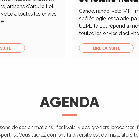
ns, artisans d'art... le Lot
Canoë, rando, vélo, VTT m
eille à toutes les envies
spéléologie, escalade, pa
te
ULM... le Lot répond à mer
toutes les envies d’activités
 SUITE
LIRE LA SUITE
AGENDA
isons de ses animations : festivals, vides greniers, brocantes,
portifs… Vous l’aurez compris la diversité est de mise, alors 