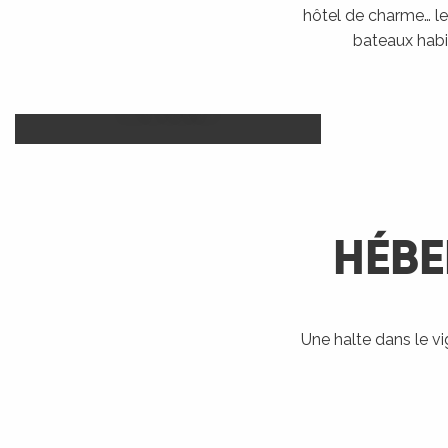
hôtel de charme… le 
bateaux habi
Camp
Hôtels
LIRE LA SUITE
HÉBE
R
ts
Une halte dans le v
Bateaux
Accueil Vélo
Ra
habitables
rs
LIRE LA SUITE