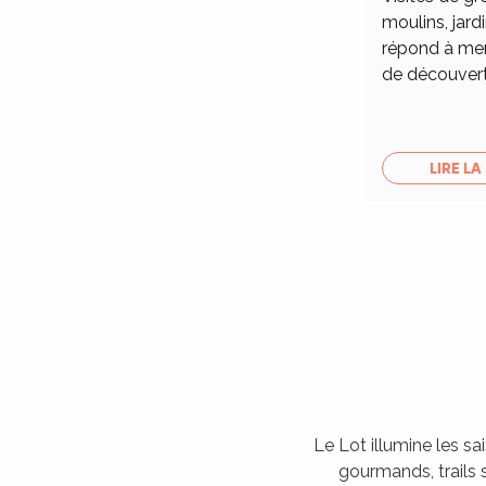
moulins, jardi
répond à merv
de découver
LIRE LA
Le Lot illumine les sa
gourmands, trails s