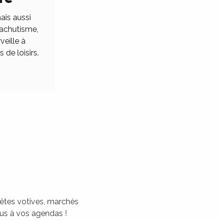
ais aussi
rachutisme,
veille à
 de loisirs.
 fêtes votives, marchés
tous à vos agendas !