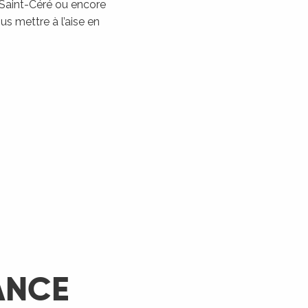
 Saint-Céré ou encore
Les Montgolfiades à
s mettre à l’aise en
Rocamadour
Rocamadour
LIRE LA SUITE
ANCE