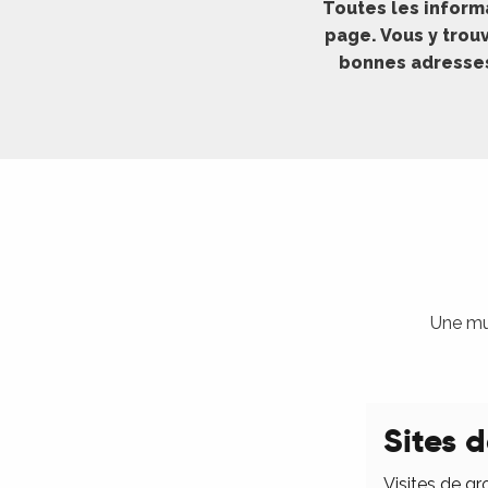
Toutes les inform
ches,
page. Vous y trouv
 et
bonnes adresses 
car
ues
a
ents
es
ents
es
ités
Une mul
ames
piste
Sites d
 faire
Visites de gr