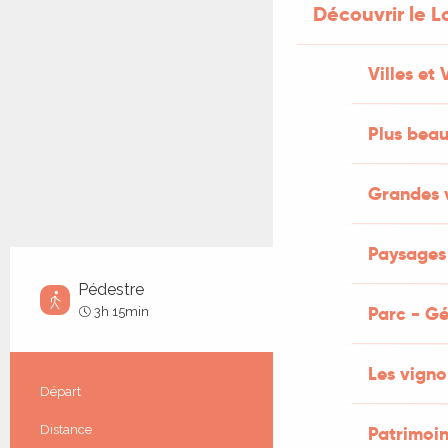
Découvrir le L
Villes et 
Plus beau
Grandes 
Paysages 
Pédestre
Moyen
Parc - G
3h 15min
Les vigno
Informations pratiques
Départ
Les Junies
Distance
Patrimoi
12.0 km