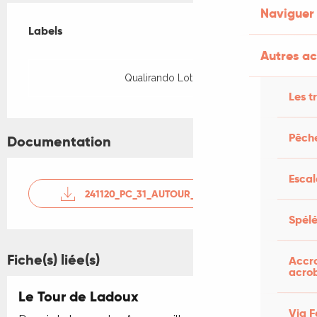
Offres de prestations
Naviguer
Labels
Labels
Autres act
Qualirando Lot
Les t
Pêche
Documentation
Esca
241120_PC_31_AUTOUR_DE_LA_VALLÉE_DE_LA_MASS
Spélé
Fiche(s) liée(s)
Accro
acro
Le Tour de Ladoux
Via F