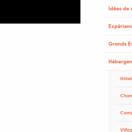
Idées de 
Expérienc
Grands E
Héberge
Hôtel
Cham
Campi
Villa