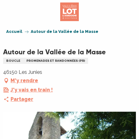
Aller
au
contenu
principal
Accueil
Autour de la Vallée de la Masse
Autour de la Vallée de la Masse
BOUCLE
PROMENADES ET RANDONNÉES (PR)
46150 Les Junies
M'y rendre
J'y vais en train !
Partager