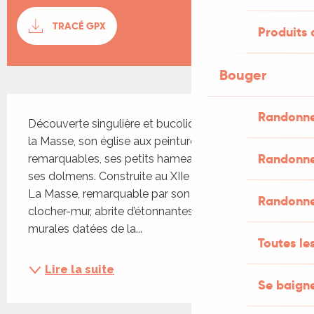
Documentation
TRACÉ GPX
SECTI
Produits 
Bouger
Description
Randonne
Découverte singulière et bucolique de la vallée de 
la Masse, son église aux peintures murales 
Randonne
remarquables, ses petits hameaux, ses menhirs et 
ses dolmens. Construite au XIIe siècle, l’église de 
La Masse, remarquable par son imposant 
Randonne
clocher-mur, abrite d’étonnantes peintures 
murales datées de la...
Toutes le
Lire la suite
Se baigne