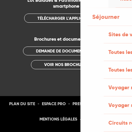
Lot Balades & Patrimoines sur votre
smartphone
Séjourner
TÉLÉCHARGER L'APPLICATION
Sites de v
Brochures et documentations
DEMANDE DE DOCUMENTATION
Toutes les
VOIR NOS BROCHURES
Toutes le
Voyager 
-
-
-
-
PLAN DU SITE
ESPACE PRO
PRESSE
PHOTOTHÈQUE
Voyager s
-
MENTIONS LÉGALES
CGU
Circuits r