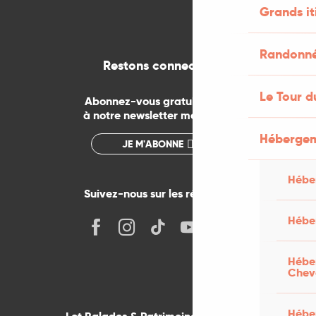
Grands it
Randonnée
Restons connectés
Le Tour d
Abonnez-vous gratuitement
à notre newsletter mensuelle
Hébergem
JE M'ABONNE
Hébe
Suivez-nous sur les réseaux !
Hébe
Héber
Chev
Héber