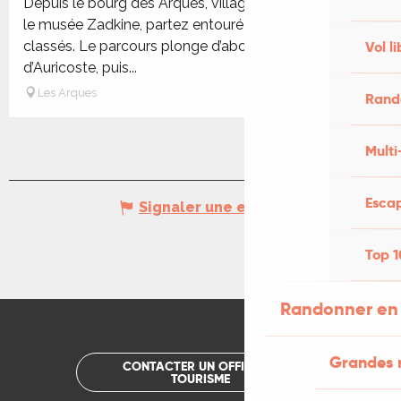
Depuis le bourg des Arques, village d’artistes abritant
le musée Zadkine, partez entouré de monuments
classés. Le parcours plonge d’abord vers le moulin
Vol li
d’Auricoste, puis...
Les Arques
Rand
Multi
Escap
Signaler une erreur
Top 1
Randonner en 
Grandes 
CONTACTER UN OFFICE DE
TOURISME