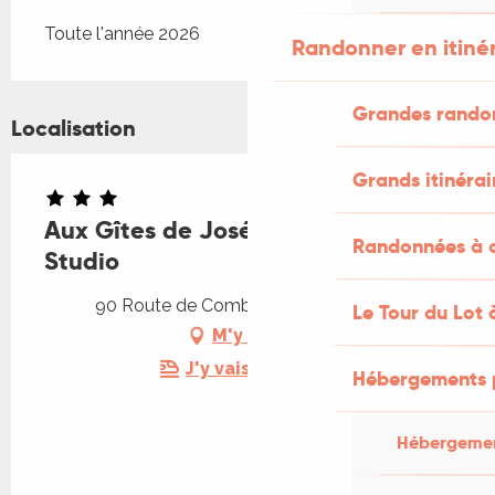
Toute l'année 2026
Randonner en itiné
Grandes rando
Localisation
Grands itinérai
Aux Gîtes de Joséphine - Le
Randonnées à c
Studio
90 Route de Combefère, 46330 Blars
Le Tour du Lot 
M'y rendre
J'y vais en train !
Hébergements 
Hébergemen