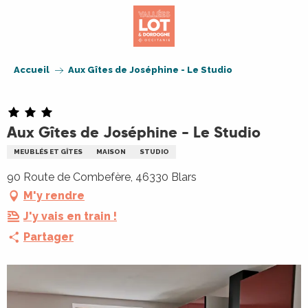
Aller
au
contenu
principal
Accueil
Aux Gîtes de Joséphine - Le Studio
Aux Gîtes de Joséphine - Le Studio
MEUBLÉS ET GÎTES
MAISON
STUDIO
90 Route de Combefère, 46330 Blars
M'y rendre
J'y vais en train !
Partager