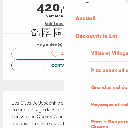
420,00 €
Semaine (meublé)
Accueil
Voir tous les tarifs
Draps et linge
Lave linge
Lave vaisselle
Télévision
WiFi
Parking
Découvrir le Lot
+ 29 autre(s) prestation(s)
Villes et Villag
APPELER
CONTACTEZ-NOUS
Plus beaux vill
Grandes vallée
Description
Les Gîtes de Joséphine sont situés à Blars, au 
Paysages et val
cœur du village dans le Parc Naturel Régional des 
Causses du Quercy. A proximité du gîte, venez 
Parc - Géoparc
découvrir la vallée du Célé et ses aires de 
Quercy