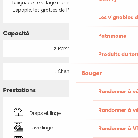
baignade, le village médiéval de Saint-Cirq-
Lapopie, les grottes de Pech Merle, Rocamadour...
Les vignobles d
Capacité
Patrimoine
2 Personne(s)
Produits du ter
1 Chambre(s)
Bouger
Prestations
Randonner à v
Randonner à vé
Draps et linge
Randonner à V
Lave linge