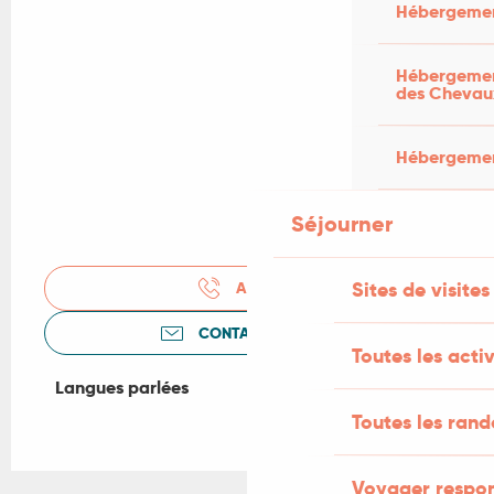
Hébergemen
Hébergement
des Chevau
Hébergement
Séjourner
Sites de visites
APPELER
CONTACTEZ-NOUS
Toutes les activ
Langues parlées
Langues parlées
Toutes les ran
Voyager respo