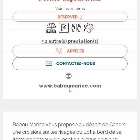
Voir les horaires
RÉSERVER
Aire de pique nique
Parking
Toilettes
Animaux acceptés
+ 1 autre(s) prestation(s)
APPELER
CONTACTEZ-NOUS
www.baboumarine.com
Description
Babou Marine vous propose au départ de Cahors 
une croisière sur les rivages du Lot à bord de sa 
flotte de bateaux de location prévus de 2 à 12 