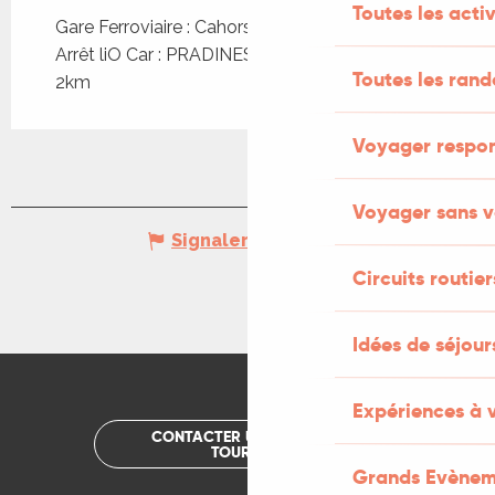
Toutes les activ
Gare Ferroviaire : Cahors à 1km
Arrêt liO Car : PRADINES - P+R Labéraudie à
Toutes les ran
2km
Voyager respo
Voyager sans v
Signaler une erreur
Circuits routier
Idées de séjou
Expériences à 
CONTACTER UN OFFICE DE
TOURISME
Grands Evènem