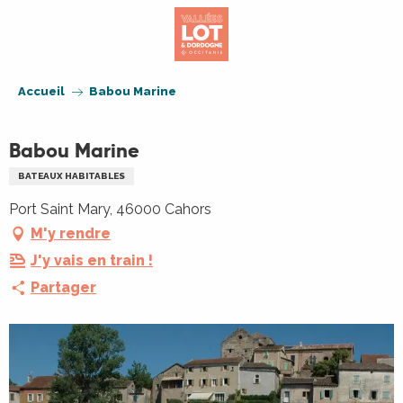
Aller
au
contenu
principal
Accueil
Babou Marine
Babou Marine
BATEAUX HABITABLES
Port Saint Mary, 46000 Cahors
M'y rendre
J'y vais en train !
Partager