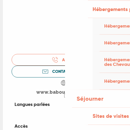
Hébergements 
Hébergemen
Hébergemen
Hébergement
APPELER
des Chevau
CONTACTEZ-NOUS
Hébergement
www.baboumarine.com
Séjourner
Langues parlées
Langues parlées
Sites de visites
Accès
Accès