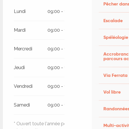
Pêcher dans
Du
5 janvier 2026
au
31 mars 2026
Lundi
09:00 - 12:30
14:00 - 19:00
Escalade
Du
1 novembre 2026
au
31
décembre 2026
Mardi
09:00 - 12:30
14:00 - 19:00
Spéléologie
Mercredi
09:00 - 12:30
14:00 - 19:00
Accrobranch
parcours ac
Jeudi
09:00 - 12:30
14:00 - 19:00
Via Ferrata
Vendredi
09:00 - 12:30
14:00 - 19:00
Vol libre
Samedi
09:00 - 12:30
14:00 - 19:00
Randonnées
* Ouvert toute l'année pour les renseignements
Multi-activi