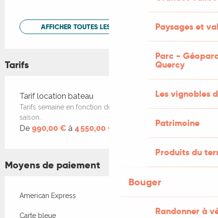
Paysages et val
AFFICHER TOUTES LES PRESTATIONS
Parc - Géoparc
Tarifs
Quercy
Les vignobles d
Tarifs 2026
Tarif location bateau
Tarifs semaine en fonction du nombre de places et de la
saison.
Patrimoine
De
990,00 €
à
4 550,00 €
Produits du ter
Moyens de paiement
Bouger
American Express
Randonner à v
Carte bleue