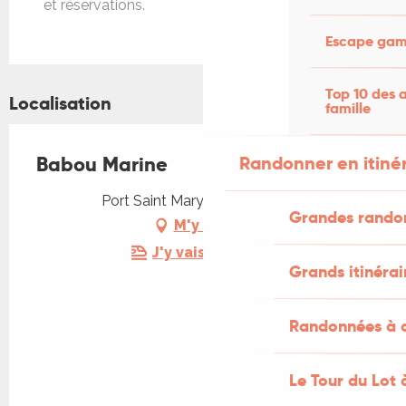
et réservations.
Escape game
Top 10 des a
Localisation
famille
Babou Marine
Randonner en itiné
Port Saint Mary, 46000 Cahors
Grandes rando
M'y rendre
J'y vais en train !
Grands itinérai
Randonnées à c
Le Tour du Lot 