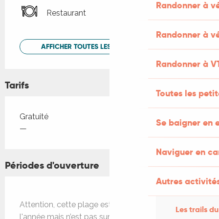
Randonner à v
Restaurant
Randonner à vé
AFFICHER TOUTES LES PRESTATIONS
Randonner à V
Tarifs
Toutes les peti
Tarifs 2026
Gratuité
Se baigner en e
—
Naviguer en c
Périodes d'ouverture
Autres activités
Attention, cette plage est accessible toute
Les trails du
l'année mais n’est pas surveillée, la baignade se