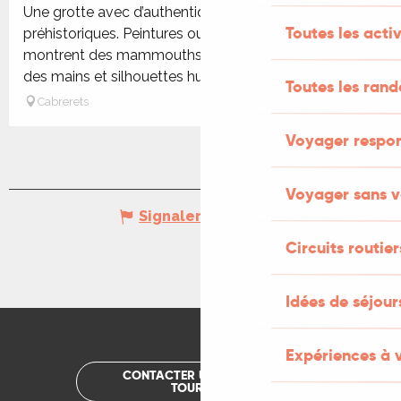
Une grotte avec d’authentiques dessins
Toutes les activ
préhistoriques. Peintures ou gravures, les figures
montrent des mammouths, des chevaux, des bisons,
des mains et silhouettes humaines....
Toutes les ran
Cabrerets
Voyager respo
Voyager sans v
Signaler une erreur
Circuits routier
Idées de séjou
Expériences à 
CONTACTER UN OFFICE DE
TOURISME