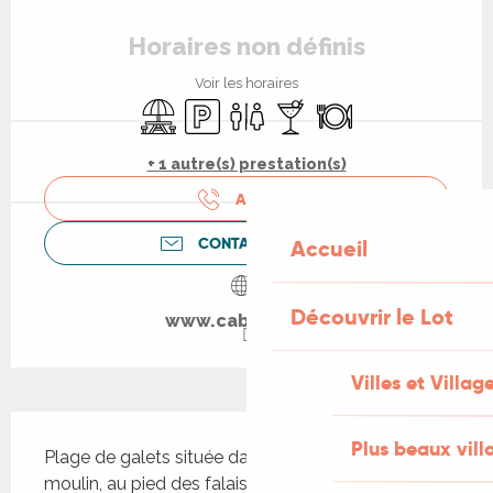
Ouverture et coordonnées
Horaires non définis
Voir les horaires
Aire de pique nique
Parking
Toilettes
Bar / Buvette
Restaurant
+ 1 autre(s) prestation(s)
APPELER
CONTACTEZ-NOUS
Accueil
Découvrir le Lot
www.cabrerets.fr
Villes et Villag
Description
Plus beaux vill
Plage de galets située dans le village en aval du 
moulin, au pied des falaises, qui assurent des eaux 