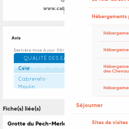
www.cabrerets.fr
Hébergements 
Hébergemen
Avis
Avis
Hébergemen
Hébergement
des Chevau
Hébergement
Séjourner
Fiche(s) liée(s)
Sites de visites
Grotte du Pech-Merle
Réservable