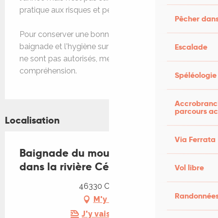
pratique aux risques et périls des baigneurs.
Pêcher dans
Pour conserver une bonne qualité de l'eau de
baignade et l'hygiène sur les plages, les animaux
Escalade
ne sont pas autorisés, merci de votre
compréhension.
Spéléologie
Accrobranch
parcours ac
Localisation
Via Ferrata
Baignade du moulin de Cabrerets
dans la rivière Célé
Vol libre
46330 Cabrerets
Randonnées
M'y rendre
J'y vais en train !