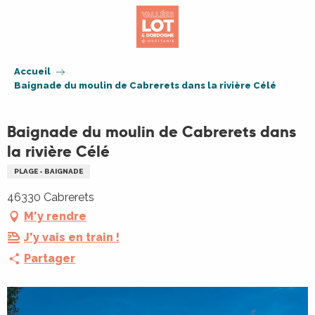
Aller
au
contenu
principal
Accueil
Baignade du moulin de Cabrerets dans la rivière Célé
Baignade du moulin de Cabrerets dans
la rivière Célé
PLAGE - BAIGNADE
46330 Cabrerets
M'y rendre
J'y vais en train !
Partager