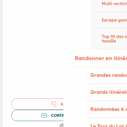
Multi-activi
Escape game
Top 10 des a
famille
Randonner en itiné
Grandes rando
Grands itinérai
APPELER
Randonnées à c
CONTACTEZ-NOUS
Le Tour du Lot 