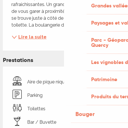
rafraichissantes. Un grand parking vous permettra 
Grandes vallée
de vous garer à proximité. Une aire de pique-nique 
se trouve juste à côté de la plage ainsi qu’un 
Paysages et val
toilette. La boulangerie du village se situe...
Lire la suite
Parc - Géoparc
Quercy
Prestations
Les vignobles d
Patrimoine
Aire de pique nique
Parking
Produits du ter
Toilettes
Bouger
Bar / Buvette