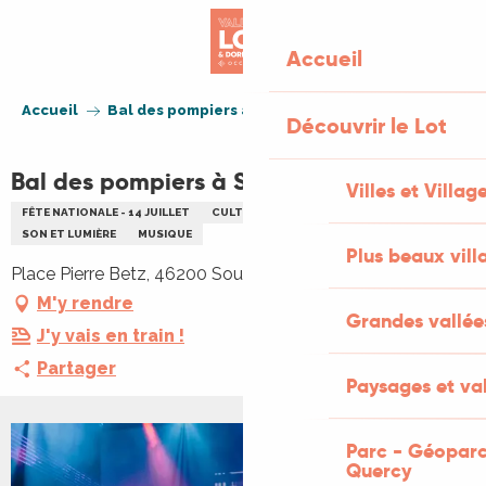
Aller
au
Accueil
contenu
principal
Accueil
Bal des pompiers à Souillac-ANNULÉ
Découvrir le Lot
Bal des pompiers à Souillac-ANNULÉ
Villes et Villag
FÊTE NATIONALE - 14 JUILLET
CULTURELLE
BAL
FÊTE
SON ET LUMIÈRE
MUSIQUE
Plus beaux vill
Place Pierre Betz, 46200 Souillac
M'y rendre
Grandes vallée
J'y vais en train !
Partager
Paysages et val
Parc - Géoparc
Quercy