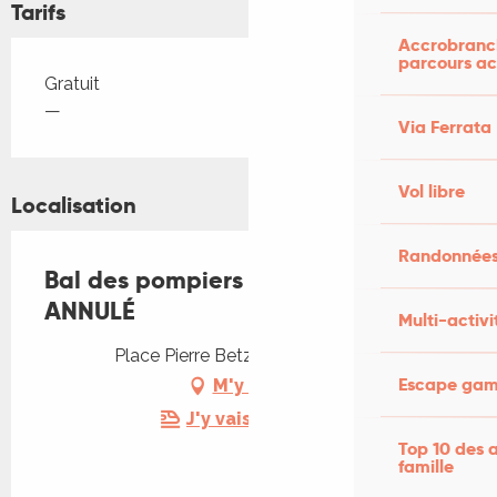
Tarifs
Accrobranch
parcours ac
Tarifs 2026
Gratuit
—
Via Ferrata
Vol libre
Localisation
Randonnées
Bal des pompiers à Souillac-
ANNULÉ
Multi-activi
Place Pierre Betz, 46200 Souillac
Escape game
M'y rendre
J'y vais en train !
Top 10 des a
famille