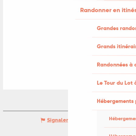
Randonner en itiné
Grandes rando
Grands itinérai
Randonnées à c
Le Tour du Lot 
Hébergements 
Hébergemen
Signaler une erreur