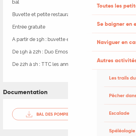
bal
Toutes les peti
Buvette et petite restauration sur place
Se baigner en e
Entrée gratuite
A partir de 19h : buvette et petite restauration
Naviguer en c
De 19h à 22h : Duo Emosa et Batuc'Cambrousse
Autres activités
De 22h à 1h : TTC les années star
Les trails du
Documentation
Pêcher dans
Escalade
BAL DES POMPIERS 2026
Spéléologie