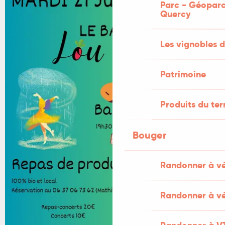
Parc - Géoparc
Quercy
Les vignobles d
Patrimoine
Produits du ter
Bouger
Randonner à v
Randonner à vé