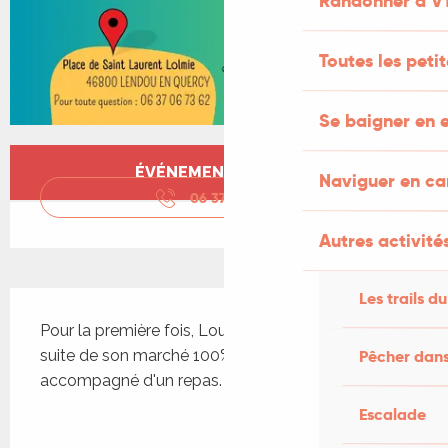
Randonner à V
Toutes les peti
Se baigner en e
Ouverture et coordonnées
ÉVÉNEMENT TERMINÉ
Naviguer en c
06 37 06 73
▒▒
Autres activités
Description
Les trails du
Pour la première fois, Lou Mercat propose à la 
suite de son marché 100% bio et local un bal 
Pêcher dans
accompagné d'un repas.
Escalade