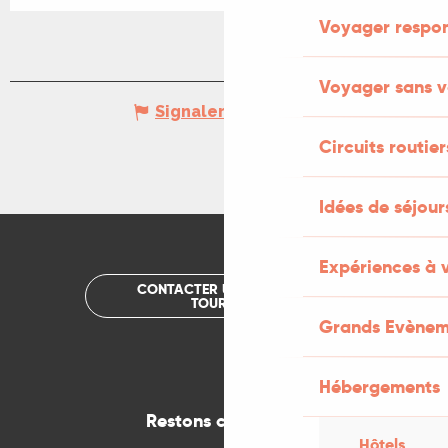
Voyager respo
Voyager sans v
Signaler une erreur
Circuits routier
Idées de séjou
Expériences à 
CONTACTER UN OFFICE DE
TOURISME
Grands Evènem
Hébergements
Restons connectés
Hôtels