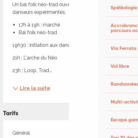
Un bal folk néo-trad ouvert à tous, novices ou 
Spéléologie
danseurs expérimentés.
17h à 19h : marché
Accrobranch
parcours ac
Bal folk néo-trad
19h30 : initiation aux danses traditionnelles
Via Ferrata
21h : L'arche du Néo
Vol libre
23h : Loop, Trad...
Randonnées
Lire la suite
Multi-activi
Tarifs
Escape game
Tarifs 2026
Général
Top 10 des a