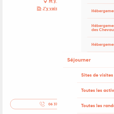
M'y rendre
J'y vais en train !
Hébergemen
Hébergement
des Chevau
Hébergement
Séjourner
Sites de visites
Toutes les activ
06 37 06 73
▒▒
Toutes les ran