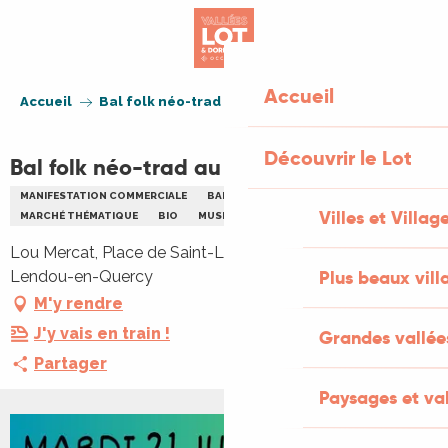
Aller
au
contenu
principal
Accueil
Accueil
Bal folk néo-trad au marché Lou Mercat
Découvrir le Lot
Bal folk néo-trad au marché Lou Mercat
MANIFESTATION COMMERCIALE
BAL
CONCERT
Villes et Villag
MARCHÉ THÉMATIQUE
BIO
MUSIQUE
Lou Mercat, Place de Saint-Laurent-Lolmie, 46800
Plus beaux vill
Lendou-en-Quercy
M'y rendre
J'y vais en train !
Grandes vallée
Partager
Paysages et val