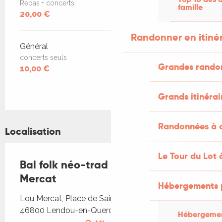
Repas + concerts
famille
20,00 €
Randonner en itiné
Général
concerts seuls
Grandes rando
10,00 €
Grands itinérai
Randonnées à c
Localisation
Le Tour du Lot 
Bal folk néo-trad au marché Lou
Mercat
Hébergements 
Lou Mercat, Place de Saint-Laurent-Lolmie,
46800 Lendou-en-Quercy
Hébergemen