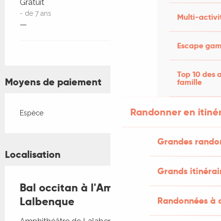
Gratuit
- de 7 ans
Multi-activi
—
Escape game
Top 10 des a
Moyens de paiement
famille
Randonner en itiné
Espèce
Grandes rando
Localisation
Grands itinérai
Bal occitan à l'Amphithéâtre de
Lalbenque
Randonnées à c