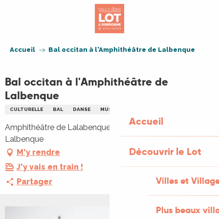
Aller
au
contenu
principal
Accueil
Bal occitan à l'Amphithéâtre de Lalbenque
Bal occitan à l'Amphithéâtre de
Lalbenque
CULTURELLE
BAL
DANSE
MUSIQUE TRADITIONNELLE
Accueil
Amphithéâtre de Lalabenque, 51 rue du sol, 46230
Lalbenque
Découvrir le Lot
M'y rendre
J'y vais en train !
Villes et Villag
Partager
Plus beaux vill