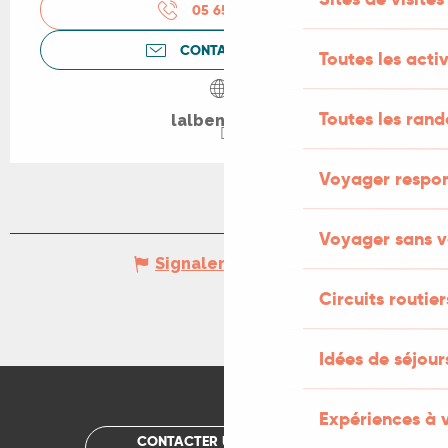
05 65 31 61
▒▒
CONTACTEZ-NOUS
Toutes les activ
Toutes les ran
lalbenque.fr
Voyager respo
Voyager sans v
Signaler une erreur
Circuits routier
Idées de séjou
Expériences à 
CONTACTER UN OFFICE DE