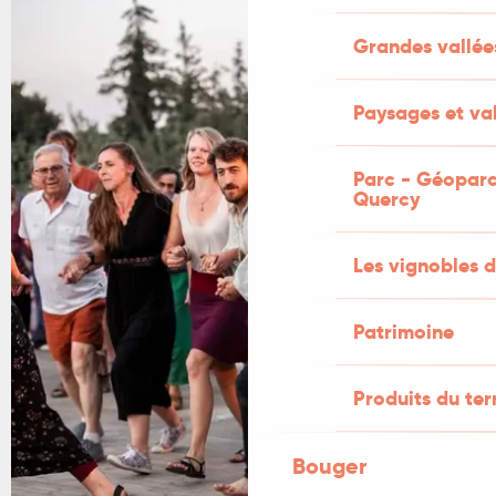
+1 PHOTO
Grandes vallée
Paysages et val
Parc - Géoparc
Quercy
Les vignobles d
Patrimoine
Produits du ter
Bouger