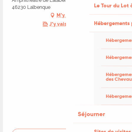
Amphithéâtre de Lalabenque, 51 rue du sol,
Le Tour du Lot 
46230 Lalbenque
M'y rendre
Hébergements 
J'y vais en train !
Hébergemen
Hébergemen
Hébergement
des Chevau
Hébergement
Séjourner
Sites de visites