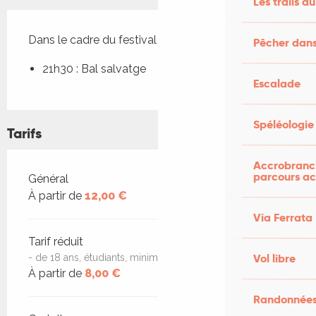
Les trails du
Description
Dans le cadre du festival Estiv’Oc engrunat.
Pêcher dans
21h30 : Bal salvatge
Escalade
Spéléologie
Tarifs
Accrobranch
parcours ac
Tarifs 2026
Général
À partir de
12,00 €
Via Ferrata
Tarif réduit
Vol libre
- de 18 ans, étudiants, minima sociaux
À partir de
8,00 €
Randonnées