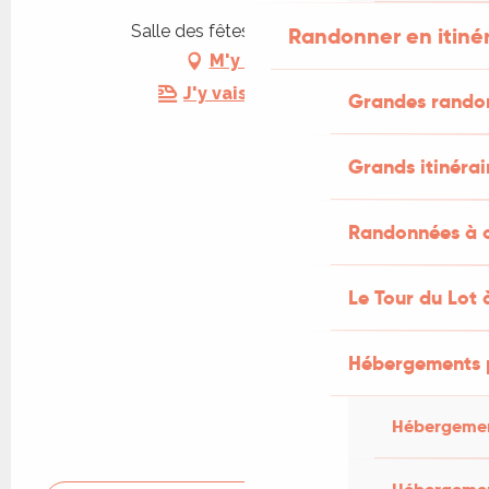
Salle des fêtes, 46240 Ussel
Randonner en itiné
M'y rendre
J'y vais en train !
Grandes rando
Grands itinérai
Randonnées à c
Le Tour du Lot 
Hébergements 
Hébergemen