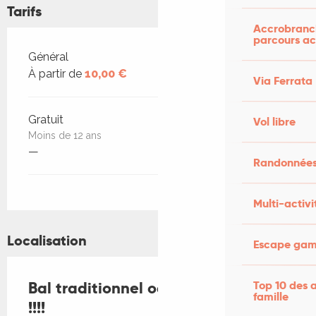
Tarifs
Accrobranch
parcours ac
Tarifs 2026
Général
À partir de
10,00 €
Via Ferrata
Gratuit
Vol libre
Moins de 12 ans
—
Randonnées
Multi-activi
Localisation
Escape game
Bal traditionnel occitan : ANNULÉ
Top 10 des a
famille
!!!!