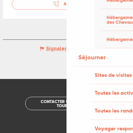
Hébergemen
APPELER
Hébergement
des Chevau
Hébergement
Signaler une erreur
Séjourner
Sites de visites
Toutes les activ
CONTACTER UN OFFICE DE
TOURISME
Toutes les ran
Voyager respo