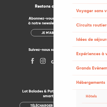
Restons connectés
Voyager sans v
Abonnez-vous gratuitement
à notre newsletter mensuelle
Circuits routier
JE M'ABONNE
Idées de séjou
Suivez-nous sur les réseaux !
Expériences à 
Grands Evènem
Hébergements
Lot Balades & Patrimoines sur votre
smartphone
Hôtels
TÉLÉCHARGER L'APPLICATION