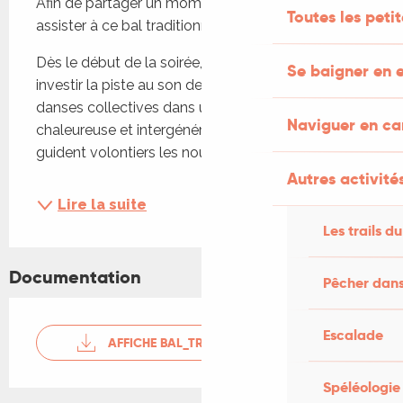
Afin de partager un moment convivial, venez 
Toutes les peti
assister à ce bal traditionnel !
Dès le début de la soirée, les danseurs vont 
Se baigner en e
investir la piste au son des bourrées, valses, et 
danses collectives dans une ambiance 
Naviguer en c
chaleureuse et intergénérationnelle. Les habitués 
guident volontiers les nouveaux venus,...
Autres activités
Lire la suite
Les trails du
Documentation
Pêcher dans
Escalade
AFFICHE BAL_TRAD_USSEL
Spéléologie