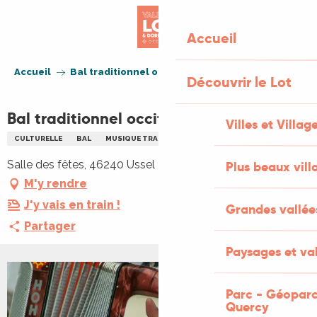
Aller
au
Accueil
contenu
principal
Accueil
Bal traditionnel occitan : ANNULÉ !!!!
Découvrir le Lot
Bal traditionnel occitan : ANNULÉ !!!!
Villes et Villag
CULTURELLE
BAL
MUSIQUE TRADITIONNELLE
Salle des fêtes, 46240 Ussel
Plus beaux vill
M'y rendre
J'y vais en train !
Grandes vallée
Partager
Paysages et val
Parc - Géoparc
Quercy