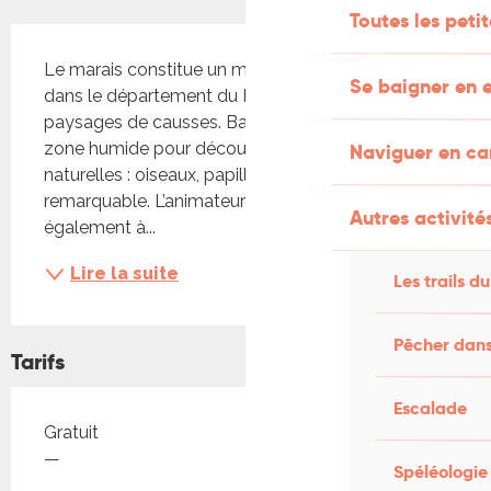
Toutes les peti
Description
Le marais constitue un milieu naturel atypique 
Se baigner en e
dans le département du Lot, qui s’identifie par ses 
paysages de causses. Balade au cœur de cette 
zone humide pour découvrir ses richesses 
Naviguer en c
naturelles : oiseaux, papillons, libellules et flore 
remarquable. L’animateur vous sensibilisera 
Autres activités
également à...
Lire la suite
Les trails du
Pêcher dans
Tarifs
Escalade
Tarifs 2026
Gratuit
—
Spéléologie