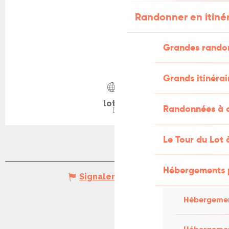
Randonner en itiné
Grandes rando
Grands itinérai
lot.fr
Randonnées à c
Le Tour du Lot 
Hébergements 
Signaler une erreur
Hébergemen