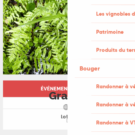
Les vignobles d
Patrimoine
Produits du ter
Bouger
Ouverture et coordonnées
Randonner à v
ÉVÉNEMENT TERMINÉ
Gratuit
Randonner à vé
lot.fr
Randonner à V