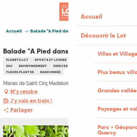
Aller
au
Accueil
contenu
principal
Accueil
Balade "A Pied dans le Marais"
Découvrir le Lot
Balade "A Pied dans le Marais"
Villes et Villag
PLANÈTE LOT
SPORTS ET LOISIRS
SORTIE NATURE
ANIMAUX
EAU
ENVIRONNEMENT
ESPACES NATURELS SENSIBLES (ENS)
Plus beaux vill
FLEURS PLANTES
RANDONNÉE
Marais de Saint Cirq Madelon, 46300 Saint-Cirq-Madelon
Grandes vallée
M'y rendre
J'y vais en train !
Paysages et val
Partager
Parc - Géoparc
Quercy