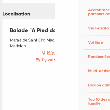
Accrobranch
Localisation
parcours ac
Via Ferrata
Balade "A Pied dans le Marais"
Marais de Saint Cirq Madelon, 46300 Saint-Cirq-
Vol libre
Madelon
M'y rendre
Randonnées
J'y vais en train !
Multi-activi
Escape game
Top 10 des a
famille