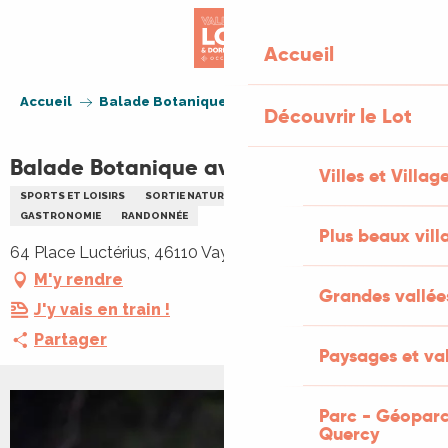
Aller
au
Accueil
contenu
principal
Accueil
Balade Botanique avec Wawa
Découvrir le Lot
Balade Botanique avec Wawa
Villes et Villag
SPORTS ET LOISIRS
SORTIE NATURE
ENVIRONNEMENT
GASTRONOMIE
RANDONNÉE
Plus beaux vill
64 Place Luctérius, 46110 Vayrac
M'y rendre
Grandes vallée
J'y vais en train !
Partager
Paysages et val
Parc - Géoparc
Quercy