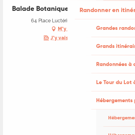
Balade Botanique avec Wawa
Randonner en itiné
64 Place Luctérius, 46110 Vayrac
Grandes rando
M'y rendre
J'y vais en train !
Grands itinérai
Randonnées à c
Le Tour du Lot 
Hébergements 
Hébergemen