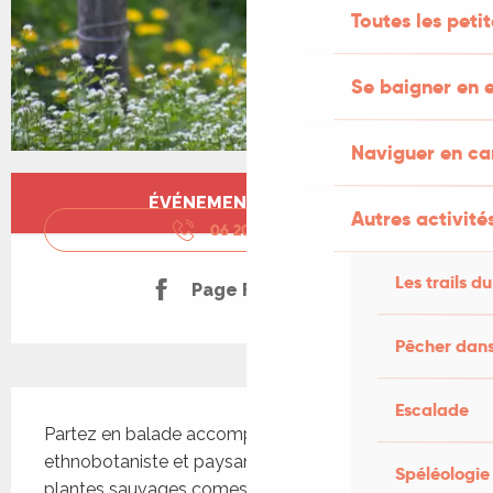
Toutes les peti
Se baigner en e
Naviguer en c
Ouverture et coordonnées
ÉVÉNEMENT TERMINÉ
Autres activités
06 20 59 72
▒▒
Les trails du
Page Facebook
Pêcher dans
Description
Escalade
Partez en balade accompagnée de Wawa, 
ethnobotaniste et paysanne, pour découvrir les 
Spéléologie
plantes sauvages comestibles de la région. Cette 