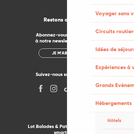
Voyager sans v
Restons connectés
Circuits routier
Abonnez-vous gratuitement
à notre newsletter mensuelle
Idées de séjou
JE M'ABONNE
Expériences à 
Suivez-nous sur les réseaux !
Grands Evènem
Hébergements
Hôtels
Lot Balades & Patrimoines sur votre
smartphone