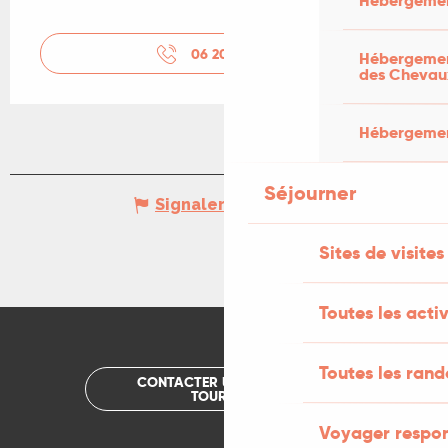
Hébergemen
06 20 59 72
▒▒
Hébergement
des Chevau
Hébergement
Séjourner
Signaler une erreur
Sites de visites
Toutes les activ
Toutes les ran
CONTACTER UN OFFICE DE
TOURISME
Voyager respo