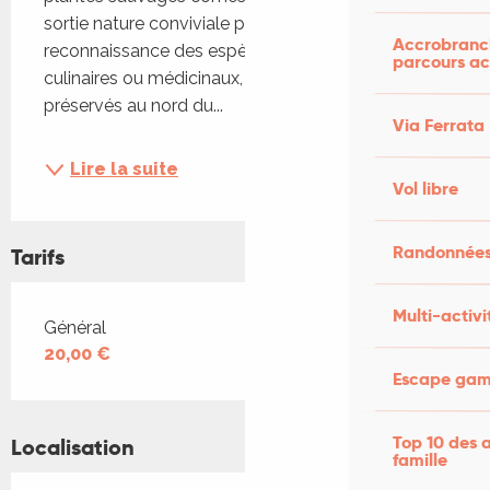
sortie nature conviviale permet de s’initier à la 
Accrobranch
reconnaissance des espèces, à leurs usages 
parcours ac
culinaires ou médicinaux, dans les cadres naturels 
préservés au nord du...
Via Ferrata
Lire la suite
Vol libre
Randonnées
Tarifs
Multi-activi
Tarifs 2026
Général
20,00 €
Escape game
Top 10 des a
Localisation
famille