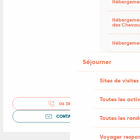
Hébergemen
Hébergement
des Chevau
Hébergement
Séjourner
Sites de visites
Toutes les activ
06 38 03 36
▒▒
CONTACTEZ-NOUS
Toutes les ran
Voyager respo