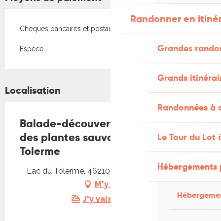
Randonner en itiné
Chèques bancaires et postaux
Grandes rando
Espèce
Grands itinérai
Localisation
Randonnées à c
Balade-découverte "Du bon usage
des plantes sauvages" au lac du
Le Tour du Lot 
Tolerme
Hébergements 
Lac du Tolerme, 46210 Sénaillac-Latronquière
M'y rendre
Hébergemen
J'y vais en train !