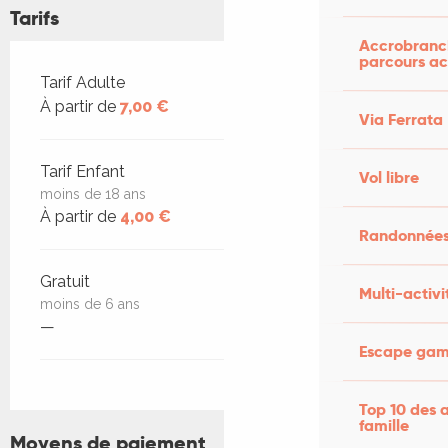
Tarifs
Accrobranch
parcours ac
Tarifs 2026
Tarif Adulte
À partir de
7,00 €
Via Ferrata
Tarif Enfant
Vol libre
moins de 18 ans
À partir de
4,00 €
Randonnées
Gratuit
Multi-activi
moins de 6 ans
—
Escape game
Top 10 des a
famille
Moyens de paiement