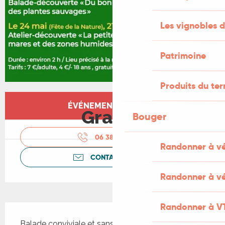
Les vignobles d
Patrimoine
Produits du ter
Ouverture et coordonnées
ÉVÉNEMENT TERMINÉ
Gratuit
Bouger
06 38 03 36
▒▒
Randonner à v
CONTACTEZ-NOUS
Randonner à vé
Randonner à V
Description
Balade conviviale et sans difficultés, à la 