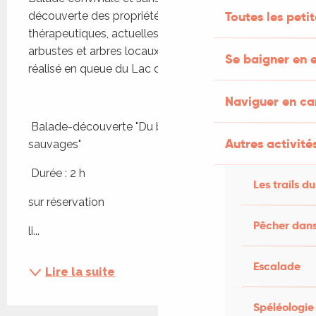
Toutes les peti
découverte des propriétés culinaires ou 
thérapeutiques, actuelles ou passées, des herbes, 
arbustes et arbres locaux sur un petit parcours 
Se baigner en e
réalisé en queue du Lac de Tolerme
Naviguer en c
 Balade-découverte "Du bon usage des plantes 
Autres activités
sauvages" 
 Durée : 2 h
Les trails du
sur réservation
Pêcher dans
li...
Escalade
Lire la suite
Spéléologie