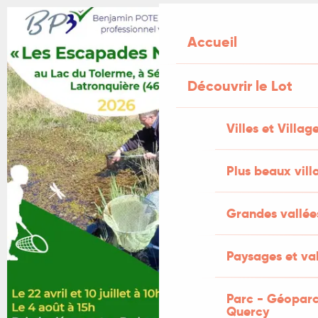
+1 PHOTO
Accueil
Découvrir le Lot
Villes et Villag
Plus beaux vill
Grandes vallée
Paysages et val
Parc - Géoparc
Quercy