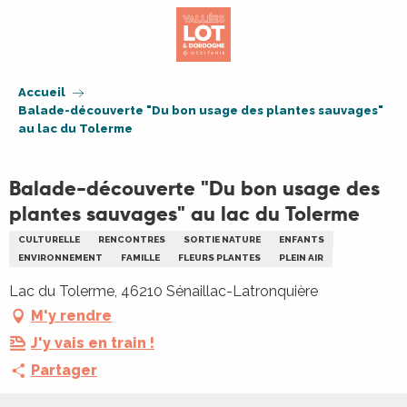
Aller
au
contenu
principal
Accueil
Balade-découverte "Du bon usage des plantes sauvages"
au lac du Tolerme
Balade-découverte "Du bon usage des
plantes sauvages" au lac du Tolerme
CULTURELLE
RENCONTRES
SORTIE NATURE
ENFANTS
ENVIRONNEMENT
FAMILLE
FLEURS PLANTES
PLEIN AIR
Lac du Tolerme, 46210 Sénaillac-Latronquière
M'y rendre
J'y vais en train !
Partager