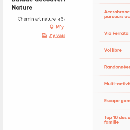
Nature
Accrobranch
parcours ac
Chemin art nature, 46400 Latouille-Lentillac
M'y rendre
Via Ferrata
J'y vais en train !
Vol libre
Randonnées
Multi-activi
Escape game
Top 10 des a
famille