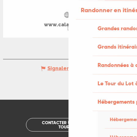
Randonner en itiné
www.calameo.com
Grandes rando
Grands itinérai
Randonnées à c
Signaler une erreur
Le Tour du Lot 
Hébergements 
Hébergemen
CONTACTER UN OFFICE DE
TOURISME