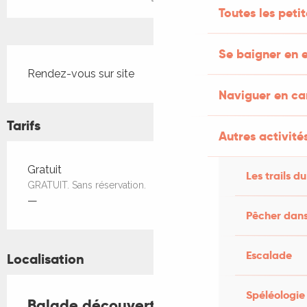
Toutes les peti
Description
Se baigner en e
Rendez-vous sur site
Naviguer en c
Tarifs
Autres activités
Tarifs 2026
Gratuit
Les trails du
GRATUIT. Sans réservation.
—
Pêcher dans
Escalade
Localisation
Spéléologie
Balade découverte du chemin Art-