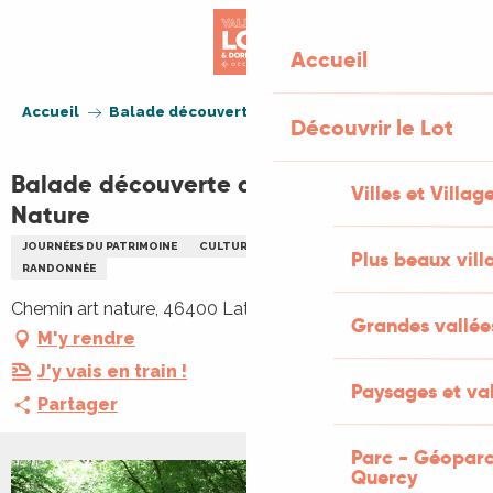
Aller
au
Accueil
contenu
principal
Accueil
Balade découverte du chemin Art-Nature
Découvrir le Lot
Balade découverte du chemin Art-
Villes et Villag
Nature
JOURNÉES DU PATRIMOINE
CULTURELLE
VISITE GUIDÉE
ARTS
Plus beaux vill
RANDONNÉE
Chemin art nature, 46400 Latouille-Lentillac
Grandes vallée
M'y rendre
J'y vais en train !
Paysages et val
Partager
Parc - Géoparc
Quercy