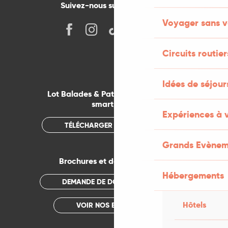
Suivez-nous sur les réseaux !
Voyager sans v
Circuits routier
Idées de séjou
Lot Balades & Patrimoines sur votre
smartphone
Expériences à 
TÉLÉCHARGER L'APPLICATION
Grands Evènem
Brochures et documentations
Hébergements
DEMANDE DE DOCUMENTATION
Hôtels
VOIR NOS BROCHURES