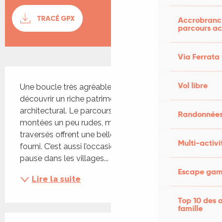
Documentation
TRACÉ GPX
SECTI
Accrobranch
parcours ac
Via Ferrata
Description
Vol libre
Une boucle très agréable qui vous invite à 
découvrir un riche patrimoine naturel et 
architectural. Le parcours comporte quelques 
Randonnées
montées un peu rudes, mais les paysages 
traversés offrent une belle récompense à l’effort 
Multi-activi
fourni. C’est aussi l’occasion parfaite de faire une 
pause dans les villages...
Escape game
Lire la suite
Top 10 des a
famille
Offres de prestations