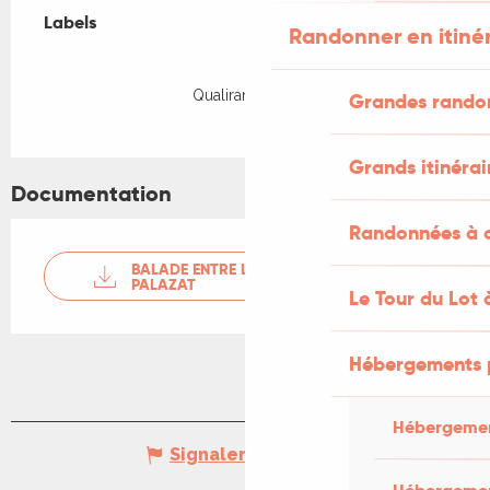
Labels
Labels
Randonner en itiné
Qualirando Lot
Grandes rando
Grands itinérai
Documentation
Randonnées à c
BALADE ENTRE L'OURAJOU ET LE
PALAZAT
Le Tour du Lot 
Hébergements 
Hébergemen
Signaler une erreur