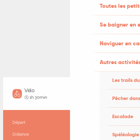
Toutes les peti
Se baigner en e
Naviguer en c
Autres activités
Les trails du
Vélo
Difficile
1h 30min
Pêcher dans
Escalade
Informations pratiques
Départ
Salviac
Spéléologie
Distance
21.5 km