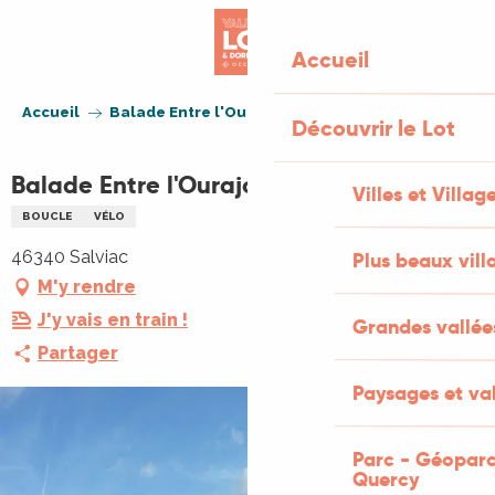
Aller
au
Accueil
contenu
principal
Accueil
Balade Entre l'Ourajou et le Palazat
Découvrir le Lot
Balade Entre l'Ourajou et le Palazat
Villes et Villag
BOUCLE
VÉLO
46340 Salviac
Plus beaux vill
M'y rendre
J'y vais en train !
Grandes vallée
Partager
Paysages et val
Parc - Géoparc
Quercy