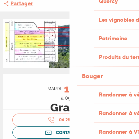
Quercy
Partager
Les vignobles d
Patrimoine
Produits du ter
Bouger
Ouverture et coordonnées
11
MARDI
AOÛT
Randonner à v
à 09:00
Gratuit
Randonner à vé
06 28 05 07
▒▒
Randonner à V
CONTACTEZ-NOUS