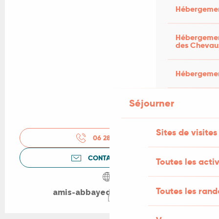
Hébergemen
Hébergement
des Chevau
Hébergement
Séjourner
Sites de visites
06 28 05 07
▒▒
CONTACTEZ-NOUS
Toutes les activ
Toutes les ran
amis-abbayedemarcilhac.fr