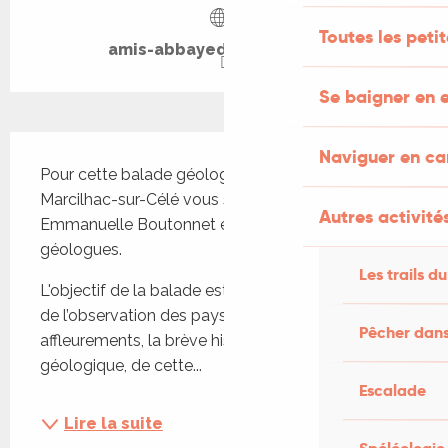
Toutes les peti
amis-abbayedemarcilhac.fr
Se baigner en e
Description
Naviguer en c
Pour cette balade géologique autour de 
Marcilhac-sur-Célé vous serez accompagné par 
Autres activités
Emmanuelle Boutonnet et Jean-Paul Cadet, 
géologues. 
Les trails du
L'objectif de la balade est de reconstituer, à partir 
de l’observation des paysages et des 
Pêcher dans
affleurements, la brève histoire, à l’échelle 
géologique, de cette...
Escalade
Lire la suite