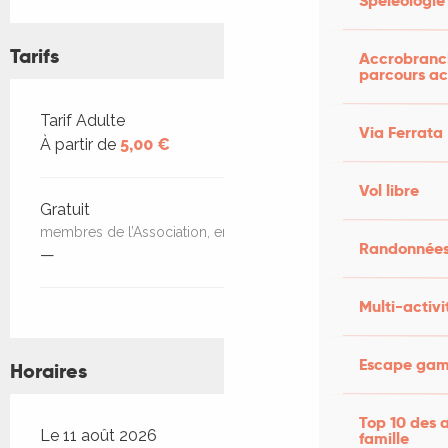
Spéléologie
Tarifs
Accrobranch
parcours ac
Tarifs 2026
Tarif Adulte
Via Ferrata
À partir de
5,00 €
Vol libre
Gratuit
membres de l’Association, enfants jusqu’à 12 ans
Randonnées
—
Multi-activi
Escape game
Horaires
Top 10 des a
Le 11 août 2026
famille