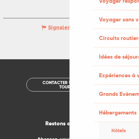
Voyager respo
Voyager sans v
Signaler une erreur
Circuits routier
Idées de séjou
Expériences à 
CONTACTER UN OFFICE DE
TOURISME
Grands Evènem
Hébergements
Restons connectés
Hôtels