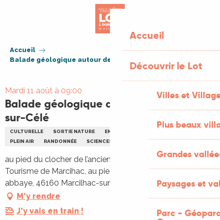
Aller
au
contenu
Accueil
principal
Accueil
Balade géologique autour de Marcilhac-sur-Célé
Découvrir le Lot
Mardi 11 août à 09:00
Villes et Villag
Balade géologique autour de Marcilhac-
sur-Célé
Plus beaux vill
CULTURELLE
SORTIE NATURE
ENVIRONNEMENT
HISTORIQUE
PLEIN AIR
RANDONNÉE
SCIENCES
Grandes vallée
au pied du clocher de l’ancienne abbaye, Office de
Tourisme de Marcihac, au pied du clocher de l’ancienne
Paysages et val
abbaye, 46160 Marcilhac-sur-Célé
M'y rendre
J'y vais en train !
Parc - Géoparc