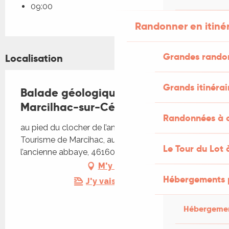
09:00
Randonner en itiné
Grandes rando
Localisation
Grands itinérai
Balade géologique autour de
Marcilhac-sur-Célé
Randonnées à c
au pied du clocher de l’ancienne abbaye, Office de
Tourisme de Marcihac, au pied du clocher de
Le Tour du Lot 
l’ancienne abbaye, 46160 Marcilhac-sur-Célé
M'y rendre
Hébergements 
J'y vais en train !
Hébergemen