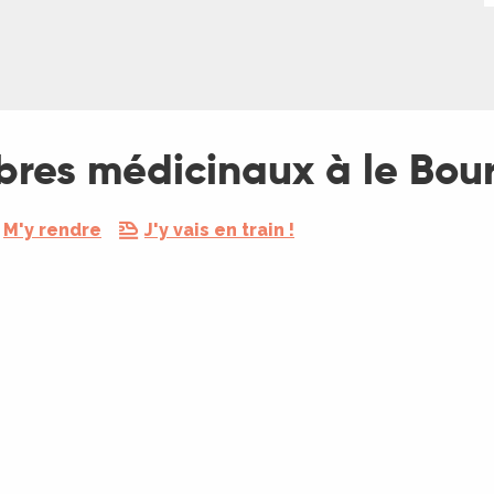
bres médicinaux à le Bou
M'y rendre
J'y vais en train !