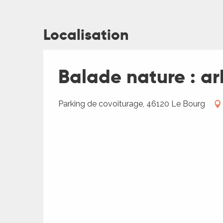
Localisation
ages
Balade nature : ar
es
Parking de covoiturage, 46120 Le Bourg
es