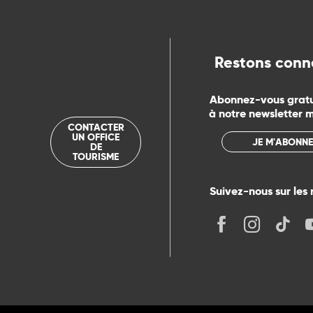
ue
Restons conn
Abonnez-vous grat
à notre newsletter 
CONTACTER
UN OFFICE
JE M'ABONNE
DE
TOURISME
Suivez-nous sur les 
its
r