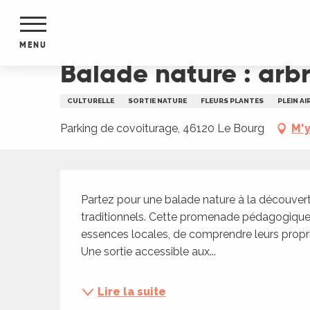
Aller
Accueil
Balade nature : arbres médicinaux à le 
au
contenu
MENU
principal
Balade nature : arb
NTS
MENTS
CULTURELLE
SORTIE NATURE
FLEURS PLANTES
PLEIN AI
S
URS
Parking de covoiturage, 46120 Le Bourg
M'y
Description
du Lot
Partez pour une balade nature à la découvert
dans
traditionnels. Cette promenade pédagogique 
s le
essences locales, de comprendre leurs propriét
Une sortie accessible aux...
e
Lire la suite