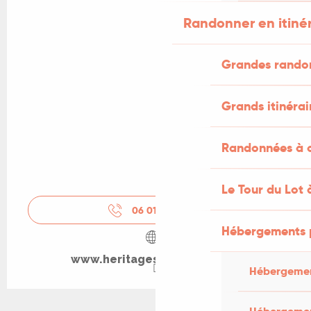
Randonner en itiné
Grandes rando
Grands itinérai
Randonnées à c
Le Tour du Lot 
06 01 55 34
▒▒
Hébergements 
www.heritagesdusenechal.fr
Hébergemen