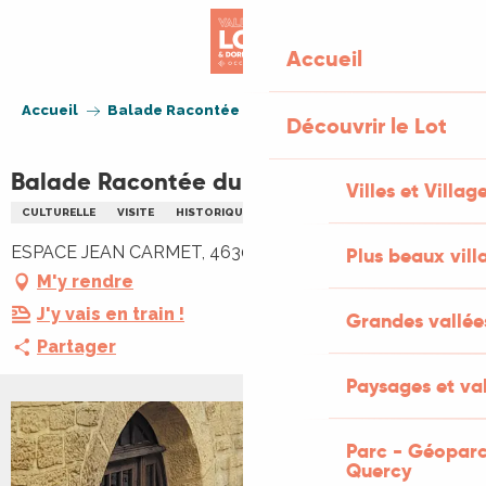
Aller
au
Accueil
contenu
principal
Accueil
Balade Racontée du Vigan Médiéval
Découvrir le Lot
Balade Racontée du Vigan Médiéval
Villes et Villag
CULTURELLE
VISITE
HISTORIQUE
PATRIMOINE
ESPACE JEAN CARMET, 46300 Le Vigan
Plus beaux vill
M'y rendre
J'y vais en train !
Grandes vallée
Partager
Paysages et val
+1 PHOTO
Parc - Géoparc
Quercy