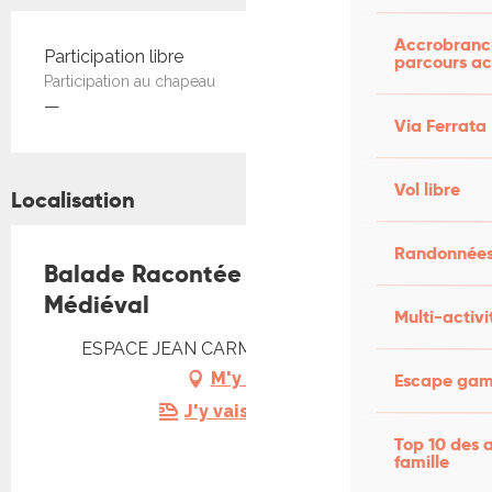
Accrobranch
Tarifs 2026
Participation libre
parcours ac
Participation au chapeau
—
Via Ferrata
Vol libre
Localisation
Randonnées
Balade Racontée du Vigan
Médiéval
Multi-activi
ESPACE JEAN CARMET, 46300 Le Vigan
M'y rendre
Escape game
J'y vais en train !
Top 10 des a
famille