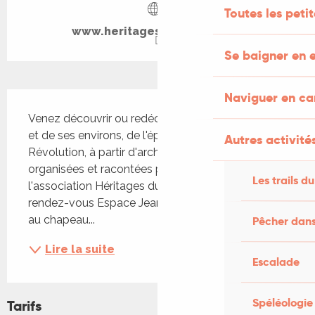
Toutes les peti
www.heritagesdusenechal.fr
Se baigner en e
Naviguer en c
Description
Venez découvrir ou redécouvrir l'histoire du Vigan 
et de ses environs, de l'époque gallo-romaine à la 
Autres activités
Révolution, à partir d'archives d'époque. Balades 
organisées et racontées par les bénévoles de 
Les trails du
l'association Héritages du Sénéchal. Départ 
rendez-vous Espace Jean Carmet... Participation 
au chapeau...
Pêcher dans
Lire la suite
Escalade
Spéléologie
Tarifs