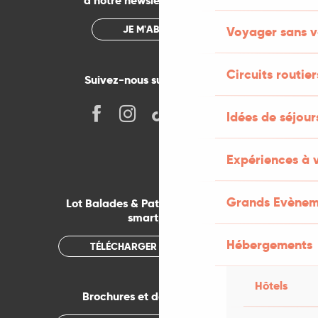
à notre newsletter mensuelle
JE M'ABONNE
Voyager sans v
Circuits routier
Suivez-nous sur les réseaux !
Idées de séjou
Expériences à 
Grands Evènem
Lot Balades & Patrimoines sur votre
smartphone
Hébergements
TÉLÉCHARGER L'APPLICATION
Hôtels
Brochures et documentations