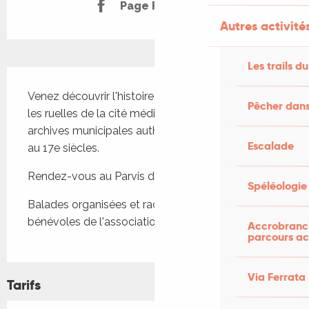
Page Facebook
Autres activités
Les trails du
Description
Venez découvrir l'histoire de la ville en parcourant 
Pêcher dans
les ruelles de la cité médiévale, à partir des 
archives municipales authentiques datées des 13e 
Escalade
au 17e siècles.
Rendez-vous au Parvis des Cordeliers
Spéléologie
Balades organisées et racontées par les 
bénévoles de l'association Héritages du Sénéchal
Accrobranch
parcours ac
Via Ferrata
Tarifs