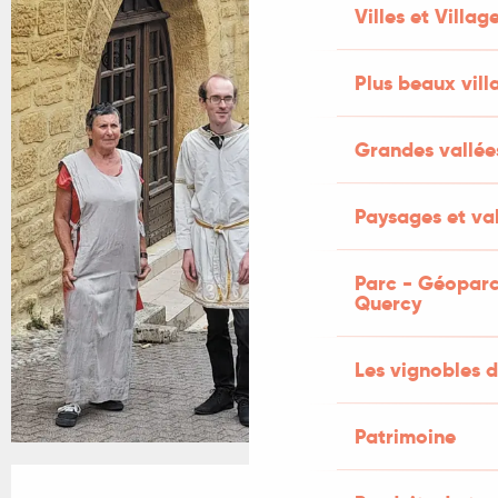
+3 PHOTOS
Villes et Villag
Plus beaux vill
Grandes vallée
Paysages et val
Parc - Géoparc
Quercy
Les vignobles d
Patrimoine
Ouverture et coordonnées