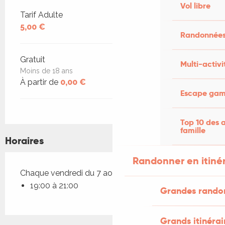
Vol libre
Tarifs 2026
Tarif Adulte
5,00 €
Randonnées
Gratuit
Multi-activi
Moins de 18 ans
À partir de
0,00 €
Escape game
Top 10 des a
famille
Horaires
Randonner en itiné
Chaque vendredi du 7 août 2026 au 28 août 2026
19:00 à 21:00
Grandes rando
Grands itinérai