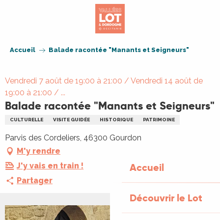
Aller
au
contenu
principal
Accueil
Balade racontée "Manants et Seigneurs"
Vendredi 7 août de 19:00 à 21:00 / Vendredi 14 août de
19:00 à 21:00 / ...
Balade racontée "Manants et Seigneurs"
CULTURELLE
VISITE GUIDÉE
HISTORIQUE
PATRIMOINE
Parvis des Cordeliers, 46300 Gourdon
M'y rendre
J'y vais en train !
Accueil
Partager
Découvrir le Lot