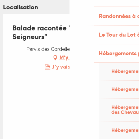
Localisation
Randonnées à c
Balade racontée "Manants et
Le Tour du Lot 
Seigneurs"
Parvis des Cordeliers, 46300 Gourdon
Hébergements 
M'y rendre
J'y vais en train !
Hébergemen
Hébergemen
Hébergement
des Chevau
Hébergement