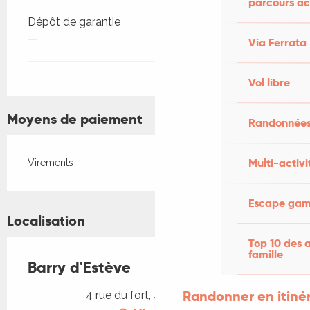
parcours ac
Dépôt de garantie
—
Via Ferrata
Vol libre
Moyens de paiement
Randonnées
Multi-activi
Virements
Escape game
Localisation
Top 10 des a
famille
Barry d'Estève
Randonner en itiné
4 rue du fort, 46110 Bétaille