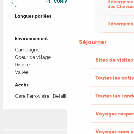
CONTACTEZ-NOUS
Hébergement
des Chevau
Langues parlées
Langues parlées
Hébergement
Environnement
Environnement
Séjourner
Campagne
Coeur de village
Sites de visites
Rivière
Vallée
Toutes les activ
Accès
Accès
Toutes les ran
Gare Ferroviaire : Betaille à 234m
Voyager respo
Voyager sans v