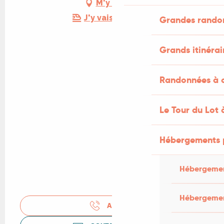
M'y rendre
J'y vais en train !
Grandes rando
Grands itinérai
Randonnées à c
Le Tour du Lot 
Hébergements 
Hébergemen
Hébergemen
APPELER