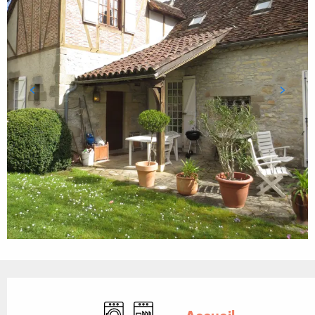
Ouverture et coordonnées
Lave linge
Lave vaisselle
Télévision
Parking