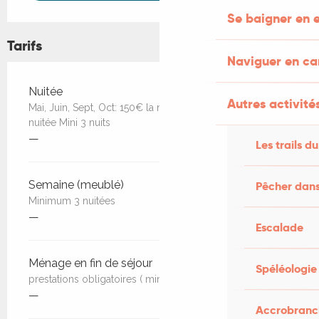
Se baigner en e
Tarifs
Naviguer en c
Tarifs 2026
Nuitée
Autres activités
Mai, Juin, Sept, Oct: 150€ la nuitée Juillet, Août: 170€ la
nuitée Mini 3 nuits
—
Les trails du
Semaine (meublé)
Pêcher dans
Minimum 3 nuitées
—
Escalade
Ménage en fin de séjour
Spéléologie
prestations obligatoires ( minimun 3 nuits)
—
Accrobranch