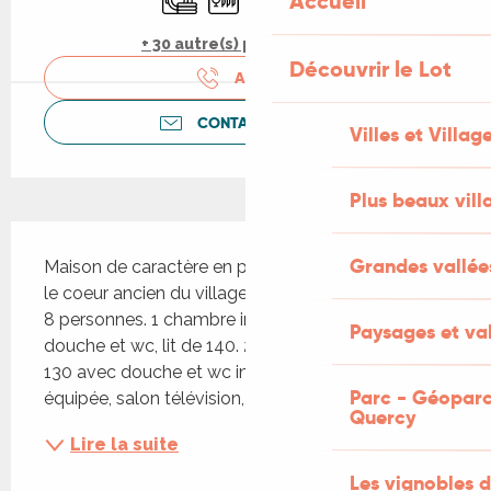
Accueil
+ 30 autre(s) prestation(s)
Découvrir le Lot
APPELER
CONTACTEZ-NOUS
Villes et Villag
Plus beaux vill
Description
Grandes vallée
Maison de caractère en pierre sur 2 niveaux dans 
le coeur ancien du village. Jardin clôturé. Pour 2 à 
8 personnes. 1 chambre indépendante avec 
Paysages et val
douche et wc, lit de 140. 2 chambres lit de 140 et 
130 avec douche et wc indépendant. cuisine 
Parc - Géoparc
équipée, salon télévision, salle à manger,...
Quercy
Lire la suite
Les vignobles d