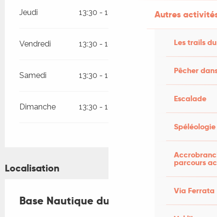
Jeudi
13:30 - 18:30
Autres activités
Les trails du
Vendredi
13:30 - 18:30
Pêcher dans
Samedi
13:30 - 18:30
Escalade
Dimanche
13:30 - 18:30
Spéléologie
Accrobranch
parcours ac
Localisation
Via Ferrata
Base Nautique du Tolerme