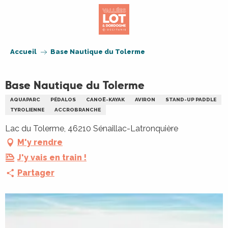
Aller
au
contenu
principal
Accueil
Base Nautique du Tolerme
Base Nautique du Tolerme
AQUAPARC
PÉDALOS
CANOË-KAYAK
AVIRON
STAND-UP PADDLE
TYROLIENNE
ACCROBRANCHE
Lac du Tolerme, 46210 Sénaillac-Latronquière
M'y rendre
J'y vais en train !
Partager