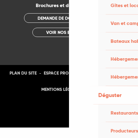
Gîtes et loc
Brochures et documentations
DEMANDE DE DOCUMENTATION
Van et cam
VOIR NOS BROCHURES
Bateaux hab
Hébergement
-
-
-
-
PLAN DU SITE
ESPACE PRO
PRESSE
PHOTOTHÈQUE
Hébergemen
-
MENTIONS LÉGALES
CGU
Déguster
Restaurants
Producteurs