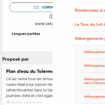
CONTACTEZ-NOUS
Randonnées à c
Le Tour du Lot 
www.letolerme.fr
Langues parlées
Langues parlées
Hébergements 
Hébergemen
Proposé par
Hébergemen
Plan d'eau du Tolerme
Hébergement
Ce lac ravira tous les amoureux de la nature. C'est le
des Chevau
cadre idéal pour passer des vacances
rafraîchissantes dans le Ségala lors des chaudes
journées d'été et c'est également ...
Hébergement
Sénaillac-Latronquière