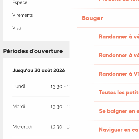
Espèce
Virements
Bouger
Visa
Randonner à v
Périodes d'ouverture
Randonner à vé
Du
Jusqu'au
4 juillet 2026
30 août 2026
au
30 août 2026
Randonner à V
Lundi
13:30 - 18:30
Toutes les peti
Mardi
13:30 - 18:30
Se baigner en e
Mercredi
13:30 - 18:30
Naviguer en c