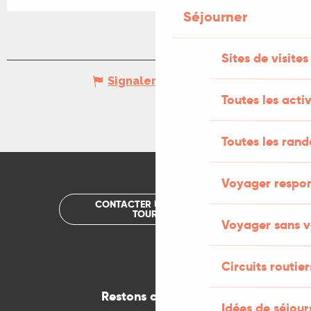
Séjourner
Sites de visites
Signaler une erreur
Toutes les activ
Toutes les ran
Voyager respo
CONTACTER UN OFFICE DE
TOURISME
Voyager sans v
Circuits routier
Restons connectés
Idées de séjou