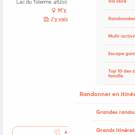
Vol libre
Lac du Tolerme, 46210 Sénaillac-Latronquière
M'y rendre
Randonnées
J'y vais en train !
Multi-activi
Escape game
Top 10 des a
famille
Randonner en itiné
Grandes rando
Grands itinérai
APPELER