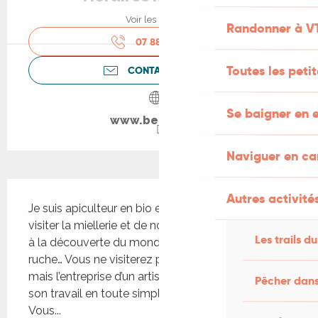
Voir les horaires
Randonner à V
07 88 91 88
▒▒
Toutes les peti
CONTACTEZ-NOUS
Se baigner en e
www.beeinlot.fr
Naviguer en c
Description
Autres activités
Je suis apiculteur en bio et je vous propose de 
visiter la miellerie et de nous rencontrer pour aller 
Les trails du
à la découverte du monde enchanteur de la 
ruche… Vous ne visiterez pas un parc d’attraction 
mais l’entreprise d’un artisan qui vous expliquera 
Pêcher dans
son travail en toute simplicité et authenticité. 
Vous...