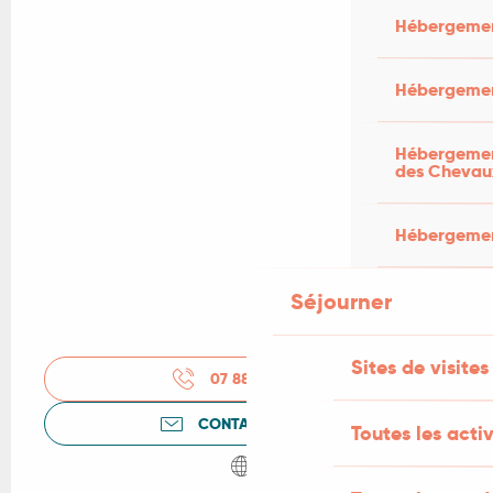
Hébergemen
Hébergemen
Hébergement
des Chevau
Hébergement
Séjourner
Sites de visites
07 88 91 88
▒▒
CONTACTEZ-NOUS
Toutes les activ