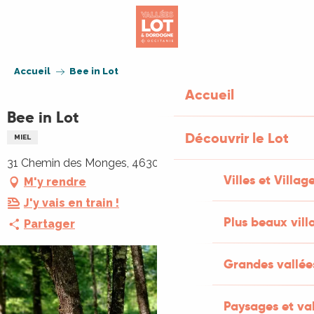
Aller
au
contenu
principal
Accueil
Bee in Lot
Accueil
Bee in Lot
Découvrir le Lot
MIEL
31 Chemin des Monges, 46300 Payrignac
Villes et Villag
M'y rendre
J'y vais en train !
Plus beaux vill
Partager
Grandes vallée
Paysages et val