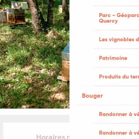
Parc - Géoparc
Quercy
Les vignobles d
Patrimoine
Produits du ter
Bouger
Randonner à v
Ouverture et coordonnées
Randonner à vé
Horaires non définis