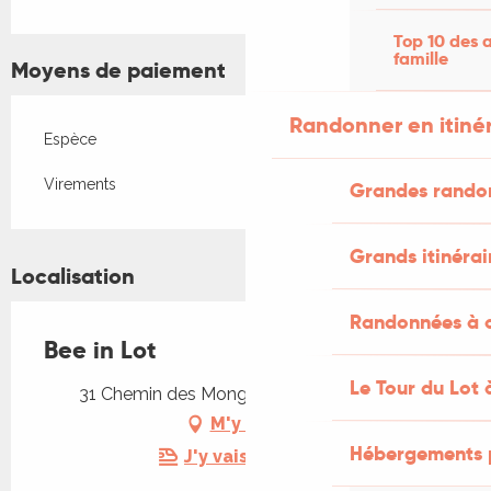
Top 10 des a
famille
Moyens de paiement
Randonner en itiné
Espèce
Virements
Grandes rando
Grands itinérai
Localisation
Randonnées à c
Bee in Lot
Le Tour du Lot 
31 Chemin des Monges, 46300 Payrignac
M'y rendre
Hébergements 
J'y vais en train !