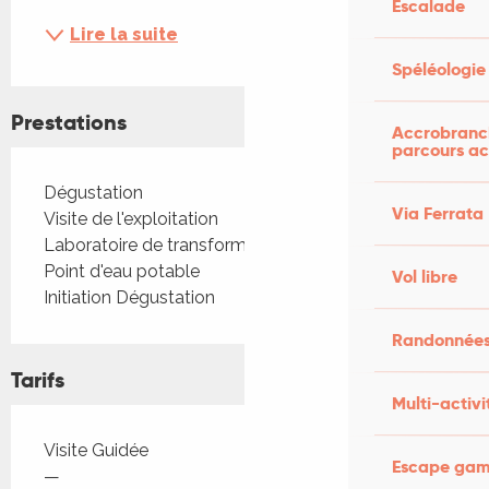
Escalade
Lire la suite
Spéléologie
Prestations
Accrobranch
parcours ac
Dégustation
Via Ferrata
Visite de l'exploitation
Laboratoire de transformation
Point d'eau potable
Vol libre
Initiation Dégustation
Randonnées
Tarifs
Multi-activi
Tarifs 2026
Visite Guidée
Escape game
—