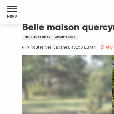
Aller
Accueil
Belle maison quercynoise sur le chemin
au
contenu
MENU
principal
Belle maison quercy
NTS
MENTS
MEUBLÉS ET GÎTES
APPARTEMENT
S
URS
543 Routes des Cabanes, 46100 Lunan
M'y
du Lot
dans
s le
e