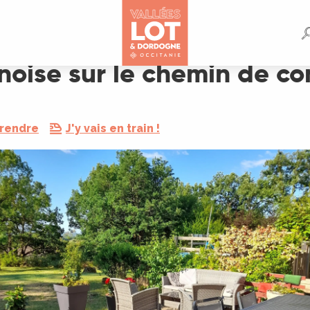
 de compostelle
noise sur le chemin de co
 rendre
J'y vais en train !