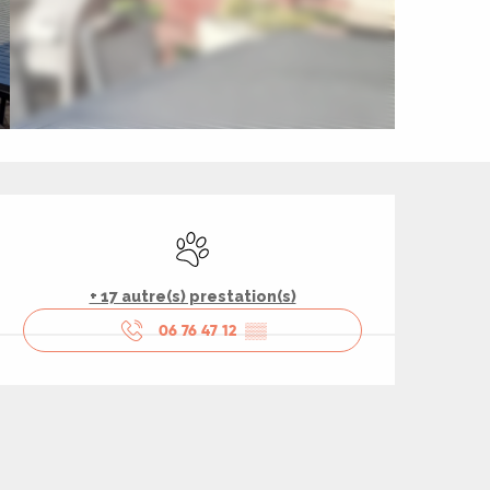
Ouverture et coord
Animaux acceptés
+ 17 autre(s) prestation(s)
06 76 47 12
▒▒