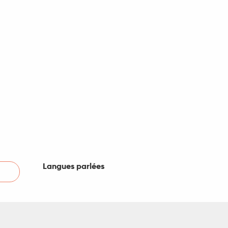
Langues parlées
Langues parlées