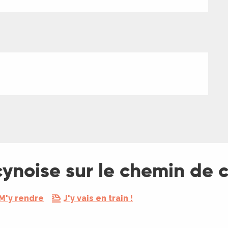
ynoise sur le chemin de 
M'y rendre
J'y vais en train !