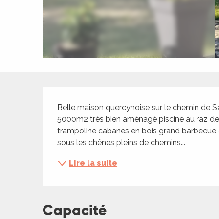
ches,
 et
car
ues
a
ents
Description
es
Belle maison quercynoise sur le chemin de S
ents
5000m2 très bien aménagé piscine au raz de 
trampoline cabanes en bois grand barbecue e
es
ités
sous les chênes pleins de chemins...
ames
Lire la suite
piste
 faire
Capacité