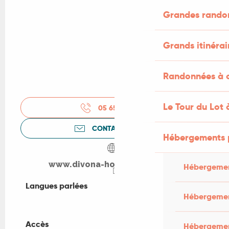
Grandes rando
Grands itinérai
Randonnées à c
Le Tour du Lot 
05 65 21 18
▒▒
CONTACTEZ-NOUS
Hébergements 
www.divona-hotel-cahors.com
Hébergemen
Langues parlées
Langues parlées
Hébergemen
Accès
Accès
Hébergement