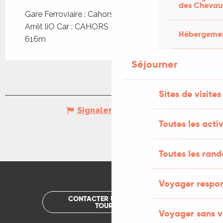
des Chevau
Gare Ferroviaire : Cahors à 580m
Arrêt liO Car : CAHORS - Espace Valentré à
Hébergement
616m
Séjourner
Sites de visites
Signaler une erreur
Toutes les activ
Toutes les ran
Voyager respo
CONTACTER UN OFFICE DE
TOURISME
Voyager sans v