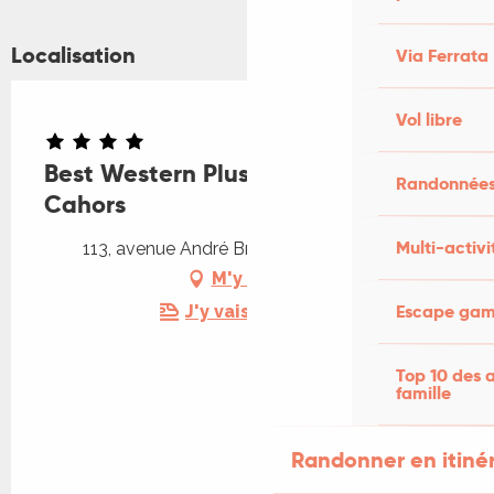
Localisation
Via Ferrata
Vol libre
Best Western Plus Hôtel Divona
Randonnées
Cahors
Multi-activi
113, avenue André Breton, 46000 Cahors
M'y rendre
Escape game
J'y vais en train !
Top 10 des a
famille
Randonner en itiné