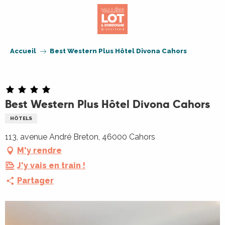
Aller
au
contenu
principal
Accueil
Best Western Plus Hôtel Divona Cahors
Best Western Plus Hôtel Divona Cahors
HÔTELS
113, avenue André Breton, 46000 Cahors
M'y rendre
J'y vais en train !
Partager