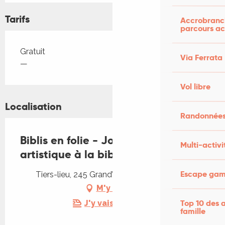
Tarifs
Accrobranch
parcours ac
Tarifs 2026
Gratuit
Via Ferrata
—
Vol libre
Localisation
Randonnées
Biblis en folie - Journée ludique et
Multi-activi
artistique à la bibliothèque
Escape game
Tiers-lieu, 245 Grand’Rue, 46500 Alvignac
M'y rendre
Top 10 des a
J'y vais en train !
famille