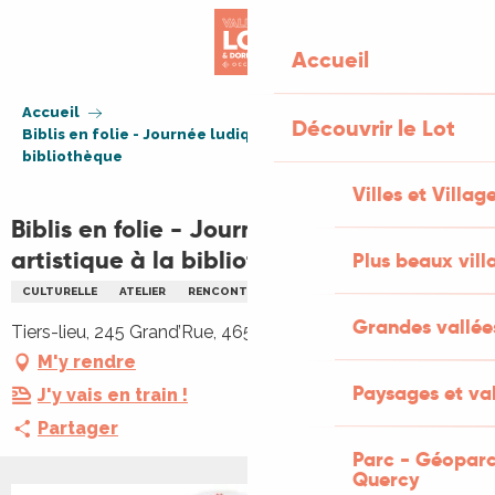
Aller
au
Accueil
contenu
principal
Accueil
Découvrir le Lot
Biblis en folie - Journée ludique et artistique à la
bibliothèque
Villes et Villag
Biblis en folie - Journée ludique et
artistique à la bibliothèque
Plus beaux vill
CULTURELLE
ATELIER
RENCONTRES
JEUX
POÉSIE
Grandes vallée
Tiers-lieu, 245 Grand’Rue, 46500 Alvignac
M'y rendre
Paysages et val
J'y vais en train !
Partager
Parc - Géoparc
Quercy