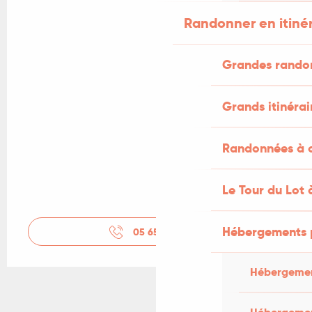
Randonner en itiné
Grandes rando
Grands itinérai
Randonnées à c
Le Tour du Lot 
Hébergements 
05 65 33 15
▒▒
Hébergemen