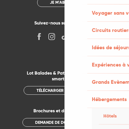
JE M'ABONNE
Voyager sans v
Suivez-nous sur les réseaux !
Circuits routier
Idées de séjou
Expériences à 
Lot Balades & Patrimoines sur votre
smartphone
Grands Evènem
TÉLÉCHARGER L'APPLICATION
Hébergements
Brochures et documentations
Hôtels
DEMANDE DE DOCUMENTATION