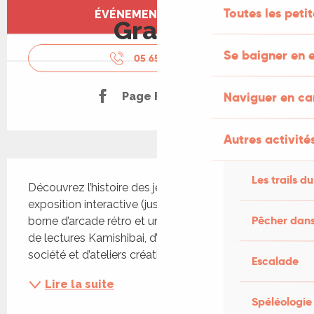
Ouverture et coordonnées
Toutes les peti
ÉVÉNEMENT TERMINÉ
Gratuit
Se baigner en e
05 65 33 15
▒▒
Naviguer en c
Page Facebook
Autres activités
Description
Les trails du
Découvrez l’histoire des jeux vidéo : une 
exposition interactive (jusqu’au 8 octobre), une 
Pêcher dans
borne d’arcade rétro et un quiz amusant. Profitez 
de lectures Kamishibai, d’une malle de jeux de 
société et d’ateliers créatifs Tout public
Escalade
Lire la suite
Spéléologie