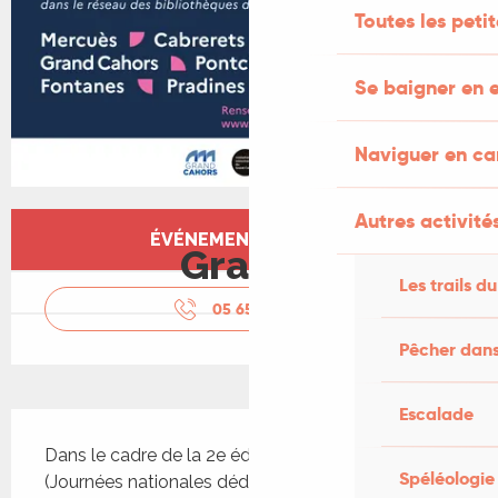
Toutes les peti
Se baigner en e
Naviguer en c
Autres activités
Ouverture et coordonnées
ÉVÉNEMENT TERMINÉ
Gratuit
Les trails du
05 65 24 13
▒▒
Pêcher dans
Escalade
Description
Dans le cadre de la 2e édition de Biblis en Folie 
Spéléologie
(Journées nationales dédiées aux bibliothèques et 