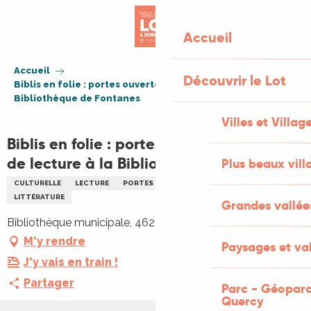
Aller
au
Accueil
contenu
principal
Accueil
Découvrir le Lot
Biblis en folie : portes ouvertes du club de lecture à la
Bibliothèque de Fontanes
Villes et Villag
Biblis en folie : portes ouvertes du club
de lecture à la Bibliothèque de Fontanes
Plus beaux vill
CULTURELLE
LECTURE
PORTES OUVERTES
FAMILLE
LITTÉRATURE
Grandes vallée
Bibliothèque municipale, 46230 Fontanes
M'y rendre
Paysages et val
J'y vais en train !
Partager
Parc - Géoparc
Quercy