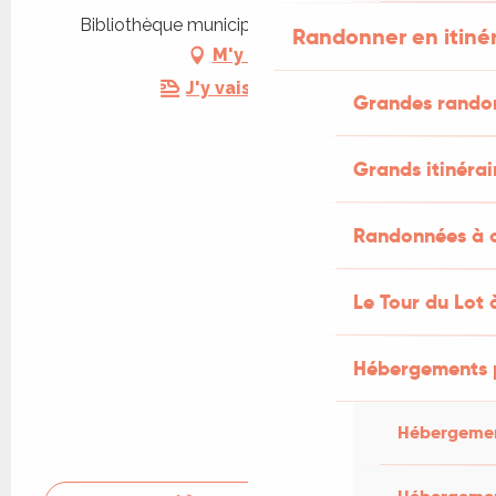
Bibliothèque municipale, 46230 Fontanes
Randonner en itiné
M'y rendre
J'y vais en train !
Grandes rando
Grands itinérai
Randonnées à c
Le Tour du Lot 
Hébergements 
Hébergemen