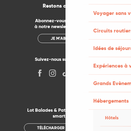
Restons connectés
Voyager sans v
Abonnez-vous gratuitement
à notre newsletter mensuelle
Circuits routier
JE M'ABONNE
Idées de séjou
Suivez-nous sur les réseaux !
Expériences à 
Grands Evènem
Hébergements
Lot Balades & Patrimoines sur votre
smartphone
Hôtels
TÉLÉCHARGER L'APPLICATION