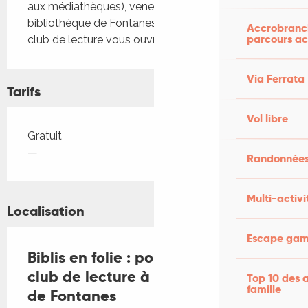
aux médiathèques), venez (re)découvrir la 
bibliothèque de Fontanes. À cette occasion, le 
Accrobranch
parcours ac
club de lecture vous ouvre ses portes.
Via Ferrata
Tarifs
Vol libre
Tarifs 2026
Gratuit
—
Randonnées
Multi-activi
Localisation
Escape game
Biblis en folie : portes ouvertes du
club de lecture à la Bibliothèque
Top 10 des a
famille
de Fontanes