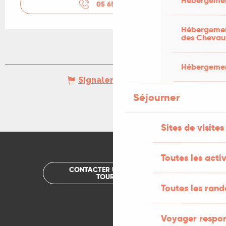
Hébergemen
05 65 24 13
▒▒
Hébergement
des Chevau
Hébergement
Signaler une erreur
Séjourner
Sites de visites
Toutes les activ
CONTACTER UN OFFICE DE
TOURISME
Toutes les ran
Voyager respo