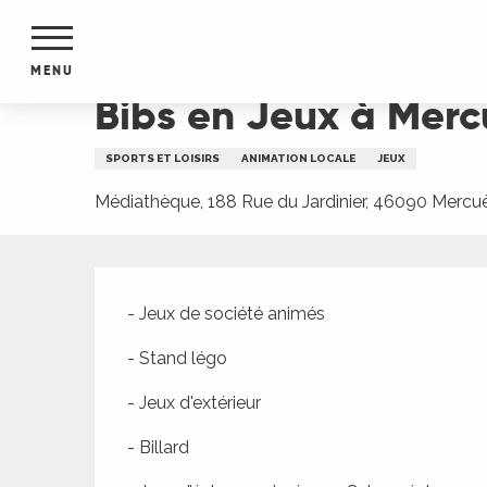
Aller
Accueil
Bibs en Jeux à Mercuès
au
contenu
MENU
principal
Bibs en Jeux à Merc
NTS
MENTS
SPORTS ET LOISIRS
ANIMATION LOCALE
JEUX
S
URS
Médiathèque, 188 Rue du Jardinier, 46090 Mercu
Description
du Lot
- Jeux de société animés
dans
s le
- Stand légo
- Jeux d'extérieur
- Billard
e