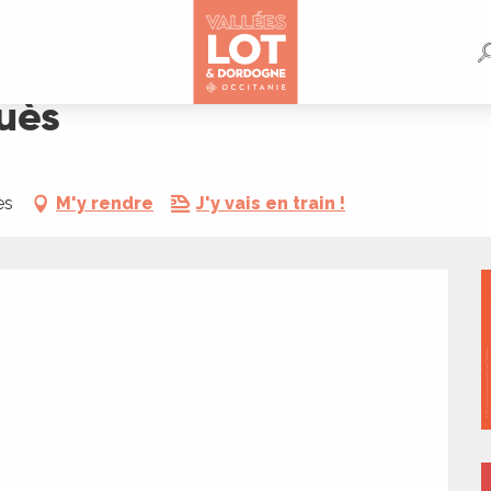
uès
ès
M'y rendre
J'y vais en train !