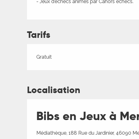
- Jeux d’échecs animés par Cahors échecs.
ches,
 et
car
ues
Tarifs
a
ents
Tarifs 2026
Gratuit
es
ents
es
ités
Localisation
ames
piste
Bibs en Jeux à Me
 faire
Médiathèque, 188 Rue du Jardinier, 46090 M