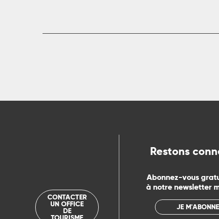
R
ts
rs
ns
Restons conn
ue
Abonnez-vous grat
à notre newsletter 
CONTACTER
UN OFFICE
JE M'ABONNE
DE
TOURISME