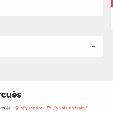
—
rcuès
ercuès
M'y rendre
J'y vais en train !