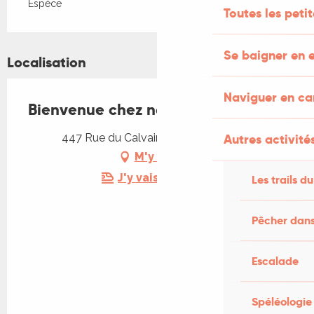
Espèce
Toutes les peti
Se baigner en e
Localisation
Naviguer en c
Bienvenue chez nous
447 Rue du Calvaire, 46090 Mercuès
Autres activités
M'y rendre
J'y vais en train !
Les trails du
Pêcher dans
Escalade
Spéléologie