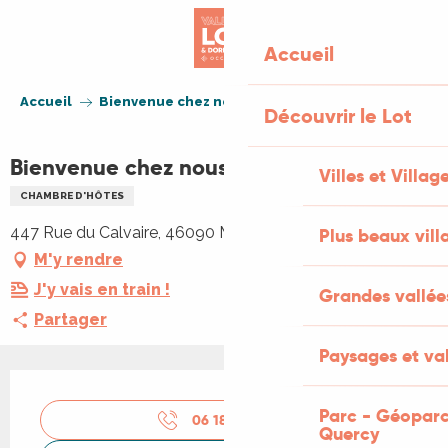
Aller
au
Accueil
contenu
principal
Accueil
Bienvenue chez nous
Découvrir le Lot
Bienvenue chez nous
Villes et Villag
CHAMBRE D'HÔTES
447 Rue du Calvaire, 46090 Mercuès
Plus beaux vill
M'y rendre
J'y vais en train !
Grandes vallée
Partager
Paysages et val
Ouverture et coordonnées
Parc - Géoparc
06 18 14 26
▒▒
Quercy