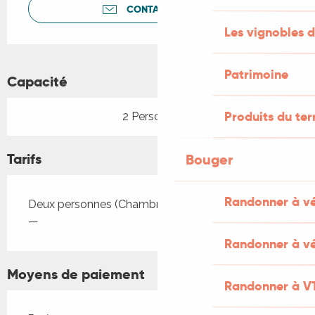
CONTACTEZ-NOUS
Les vignobles d
Patrimoine
Capacité
Produits du ter
2 Personne(s)
Tarifs
Bouger
Randonner à v
Tarifs 2026
Deux personnes (Chambres d'hôtes)
—
Randonner à vé
Moyens de paiement
Randonner à V