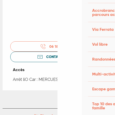
Accrobranch
parcours ac
Via Ferrata
Vol libre
06 18 14 26
▒▒
CONTACTEZ-NOUS
Randonnées
Accès
Accès
Multi-activi
Arrêt liO Car : MERCUES - Bourg à 689m
Escape game
Top 10 des a
famille