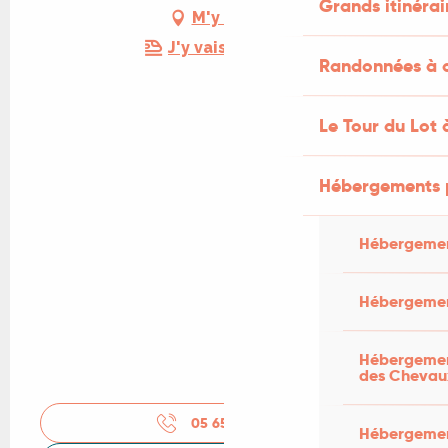
Grands itinérai
M'y rendre
J'y vais en train !
Randonnées à c
Le Tour du Lot 
Hébergements 
Hébergemen
Hébergemen
Hébergement
des Chevau
05 65 33 18
▒▒
Hébergement