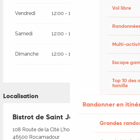
Vol libre
Vendredi
12:00 - 14:30
19:00 - 21:30
Randonnées
Samedi
12:00 - 14:30
19:00 - 21:30
Multi-activi
Dimanche
12:00 - 14:30
19:00 - 21:30
Escape game
Top 10 des a
famille
Localisation
Randonner en itiné
Bistrot de Saint Jean
Grandes rando
108 Route de la Cité L'hospitalet, L'Hospitalet,
46500 Rocamadour