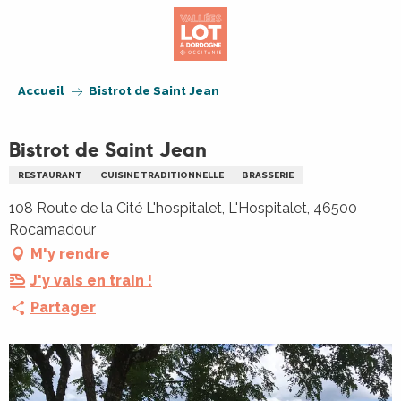
Aller
au
contenu
principal
Accueil
Bistrot de Saint Jean
Bistrot de Saint Jean
RESTAURANT
CUISINE TRADITIONNELLE
BRASSERIE
108 Route de la Cité L'hospitalet, L'Hospitalet, 46500
Rocamadour
M'y rendre
J'y vais en train !
Partager