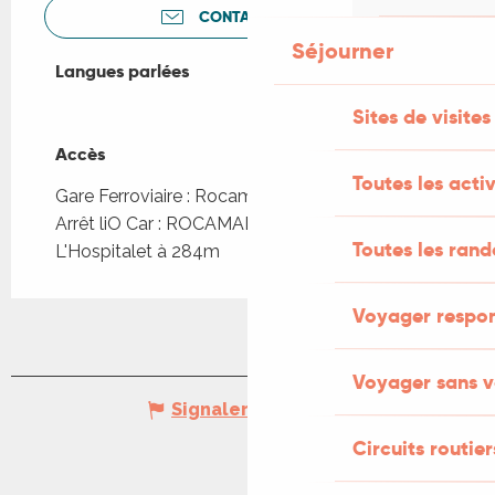
CONTACTEZ-NOUS
Séjourner
Langues parlées
Langues parlées
Sites de visites
Accès
Accès
Toutes les activ
Gare Ferroviaire : Rocamadour - Padirac à 3km
Arrêt liO Car : ROCAMADOUR - Bourg
Toutes les ran
L'Hospitalet à 284m
Voyager respo
Voyager sans v
Signaler une erreur
Circuits routier