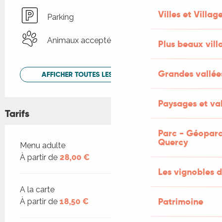
Villes et Villag
Parking
Animaux acceptés
Plus beaux vill
Grandes vallée
AFFICHER TOUTES LES PRESTATIONS
Paysages et val
Tarifs
Parc - Géoparc
Quercy
Tarifs 2026
Menu adulte
À partir de
28,00 €
Les vignobles d
A la carte
Patrimoine
À partir de
18,50 €