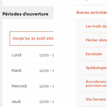
Autres activités
Périodes d'ouverture
Les trails du
Jusqu'au
31 août 2026
Pêcher dans
Du
1 avril 2026
au
30 juin 2026
Escalade
Lundi
12:00 - 14:30
19:00 - 21:30
Du
1 septembre 2026
au
27
Spéléologie
septembre 2026
Mardi
12:00 - 14:30
19:00 - 21:30
Accrobranch
parcours ac
Mercredi
12:00 - 14:30
19:00 - 21:30
Via Ferrata
Jeudi
12:00 - 14:30
19:00 - 21:30