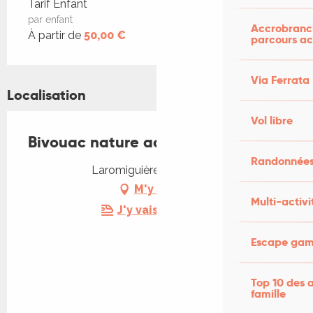
Tarifs 2026
Tarif Enfant
par enfant
Accrobranch
À partir de
50,00 €
parcours ac
Via Ferrata
Localisation
Vol libre
Bivouac nature ados
Randonnées
Laromiguière, 46170 Pern
M'y rendre
Multi-activi
J'y vais en train !
Escape game
Top 10 des a
famille