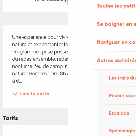
Toutes les peti
Se baigner en e
Description
Une expérience pour vivre sur un espace en pleine 
Naviguer en c
nature et expérimenter les sensations de la nuit. 
Programme : prise possession du lieu, préparation 
du repas ensemble, repas partagé, balade 
Autres activités
nocturne, feu de camp, nuit sous le tipi, jeux 
nature. Horaires : De 18h à midi le lendemain De 3 
Les trails du
à 6...
Lire la suite
Pêcher dans
Escalade
Tarifs
Spéléologie