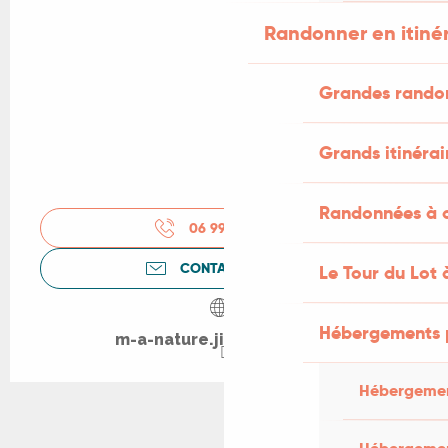
Randonner en itiné
Grandes rando
Grands itinérai
Randonnées à c
06 99 08 95
▒▒
CONTACTEZ-NOUS
Le Tour du Lot 
Hébergements 
m-a-nature.jimdosite.com
Hébergemen