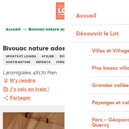
Aller
au
Accueil
contenu
principal
Accueil
Bivouac nature ados
Découvrir le Lot
Bivouac nature ados
Villes et Villag
SPORTS ET LOISIRS
ATELIER
EVÉNEMENT JEUNE PUBLIC
SORTIE NATURE
ENFANTS
FAMILLE
Plus beaux vill
Laromiguière, 46170 Pern
M'y rendre
Grandes vallée
J'y vais en train !
Partager
Paysages et val
Parc - Géoparc
+2 PHOTOS
Quercy