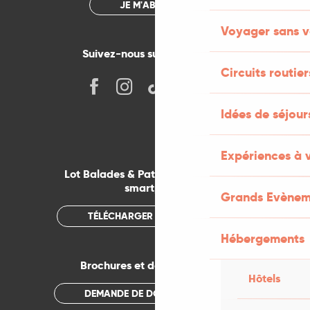
JE M'ABONNE
Voyager sans v
Suivez-nous sur les réseaux !
Circuits routier
Idées de séjou
Expériences à 
Lot Balades & Patrimoines sur votre
smartphone
Grands Evènem
TÉLÉCHARGER L'APPLICATION
Hébergements
Brochures et documentations
Hôtels
DEMANDE DE DOCUMENTATION