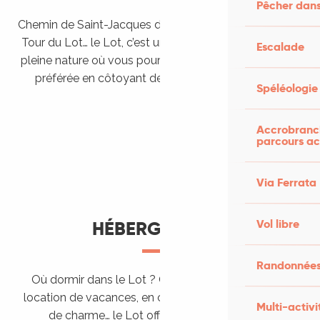
Pêcher dans
Chemin de Saint-Jacques de Compostelle, Véloroutes,
Tour du Lot… le Lot, c’est une véritable destination de
Escalade
pleine nature où vous pourrez pratiquer votre activité
préférée en côtoyant des paysages grandioses.
Spéléologie
Randonner en itinérance
Le Lot en car et en train
Balades et randonnées
Accrobranch
parcours ac
Via Ferrata
Vol libre
HÉBERGEMENTS
Randonnées
Où dormir dans le Lot ? Chez l’habitant, dans une
location de vacances, en camping, ou dans un hôtel
Multi-activi
de charme… le Lot offre des hébergements