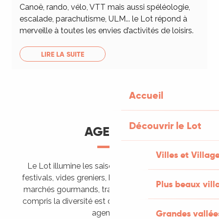
Canoë, rando, vélo, VTT mais aussi spéléologie,
escalade, parachutisme, ULM... le Lot répond à
merveille à toutes les envies d’activités de loisirs.
LIRE LA SUITE
Accueil
Découvrir le Lot
AGENDA
Villes et Villag
Le Lot illumine les saisons de ses animations :
festivals, vides greniers, brocantes, fêtes votives,
Plus beaux vill
marchés gourmands, trails sportifs… Vous l’aurez
compris la diversité est de mise, alors tous à vos
Grandes vallée
agendas !