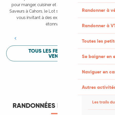
pour manger, cuisiner et s’amuser pendant Lot of
Randonner à vé
Saveurs à Cahors, le Lot sait vous mettre à l’aise en
vous invitant à des expériences sensorielles
Festival Lot of Saveurs
étonnantes !
Randonner à V
LIRE LA SUITE
Toutes les peti
TOUS LES FESTIVALS À
VENIR
Se baigner en e
Naviguer en c
Autres activités
Les trails du
RANDONNÉES ET ITINÉRANCE