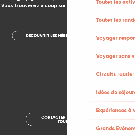
Toutes les activ
Vous trouverez à coup sûr votre bonheur dans le Lot.
.
Toutes les ran
DÉCOUVRIR LES HÉBERGEMENTS INSOLITES
Voyager respo
Voyager sans v
Circuits routier
Idées de séjou
Expériences à 
CONTACTER UN OFFICE DE
TOURISME
Grands Evènem