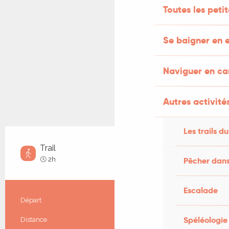
Toutes les peti
Se baigner en e
Naviguer en c
Autres activités
Les trails du
Trail
Moyen
2h
Pêcher dans
Escalade
Informations pratiques
Départ
Salviac
Spéléologie
Distance
13.9 km