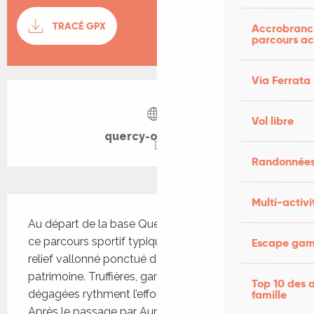
Documentation
TRACÉ GPX
SECTI
Accrobranch
parcours ac
Via Ferrata
Ouverture et coordonnées
Vol libre
quercy-outdoor.fr
Randonnées
Description
Multi-activi
Au départ de la base Quercy Outdoor de Salviac, 
ce parcours sportif typique du causse propose un 
Escape game
relief vallonné ponctué de jolis éléments de 
patrimoine. Truffières, gariottes, dolmen et vues 
Top 10 des a
famille
dégagées rythment l’effort tout au long du circuit. 
Après le passage par Aurimont et deux belles 