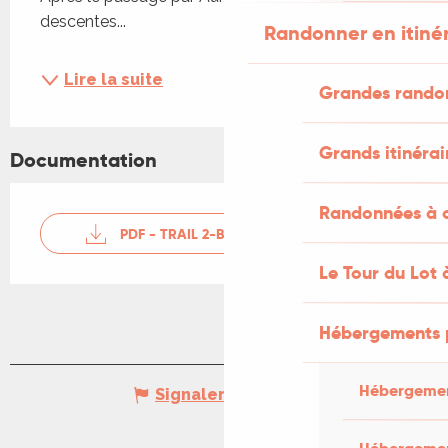
descentes...
Randonner en itiné
Lire la suite
Grandes rando
Grands itinérai
Documentation
Randonnées à c
PDF - TRAIL 2-BO'CAUSSE
Le Tour du Lot 
Hébergements 
Hébergemen
Signaler une erreur