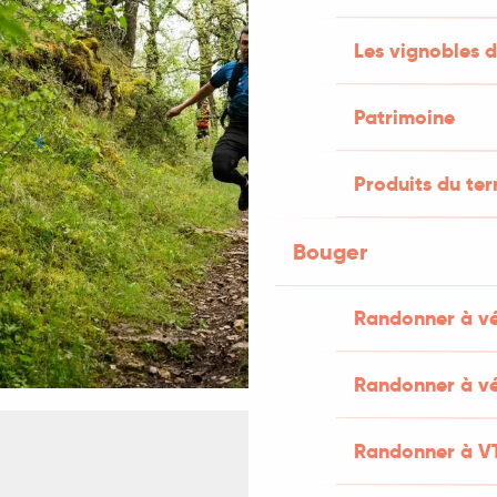
Les vignobles d
Patrimoine
Produits du ter
Bouger
Randonner à v
Randonner à vé
Randonner à V