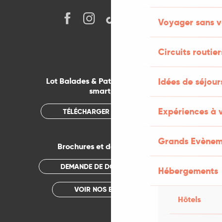
Voyager sans v
Circuits routier
Idées de séjou
Lot Balades & Patrimoines sur votre
smartphone
Expériences à 
TÉLÉCHARGER L'APPLICATION
Grands Evènem
Brochures et documentations
DEMANDE DE DOCUMENTATION
Hébergements
VOIR NOS BROCHURES
Hôtels