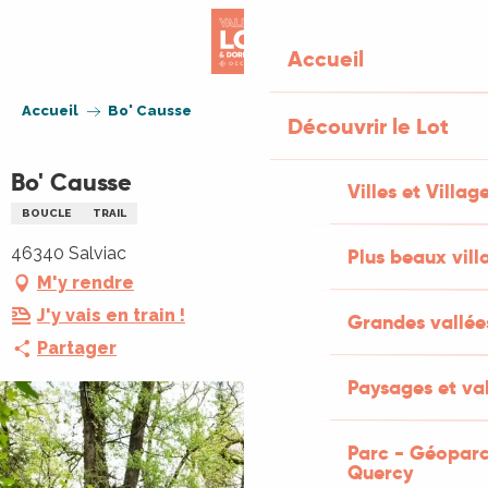
Aller
au
Accueil
contenu
principal
Accueil
Bo' Causse
Découvrir le Lot
Bo' Causse
Villes et Villag
BOUCLE
TRAIL
46340 Salviac
Plus beaux vill
M'y rendre
J'y vais en train !
Grandes vallée
Partager
Paysages et val
Parc - Géoparc
Quercy