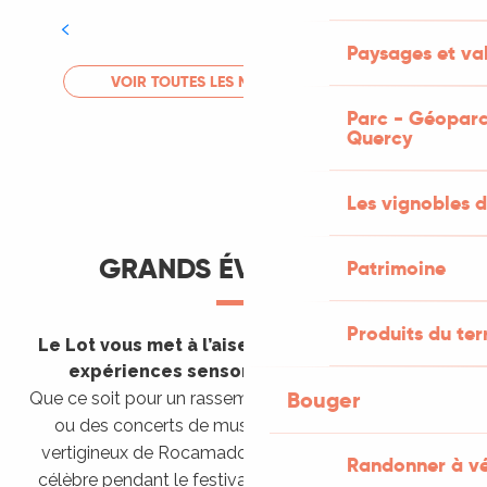
Tout l'agenda
Paysages et val
LIRE LA SUITE
VOIR TOUTES LES MANIFESTATIONS
Parc - Géoparc
Quercy
Les vignobles d
GRANDS ÉVÈNEMENTS
Patrimoine
Produits du ter
Le Lot vous met à l’aise en vous invitant à des
expériences sensorielles étonnantes !
Bouger
Que ce soit pour un rassemblement de montgolfières
ou des concerts de musique sacrée dans le site
vertigineux de Rocamadour, pour écouter un opéra
Randonner à v
célèbre pendant le festival de Saint-Céré ou encore