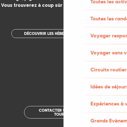
Toutes les activ
Vous trouverez à coup sûr votre bonheur dans le Lot.
.
Toutes les ran
DÉCOUVRIR LES HÉBERGEMENTS INSOLITES
Voyager respo
Voyager sans v
Circuits routier
Idées de séjou
Expériences à 
CONTACTER UN OFFICE DE
TOURISME
Grands Evènem