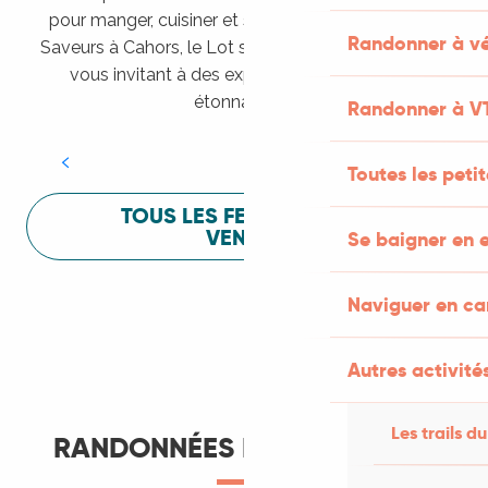
pour manger, cuisiner et s’amuser pendant Lot of
Randonner à vé
Saveurs à Cahors, le Lot sait vous mettre à l’aise en
vous invitant à des expériences sensorielles
Festival Lot of Saveurs
étonnantes !
Randonner à V
LIRE LA SUITE
Toutes les peti
TOUS LES FESTIVALS À
VENIR
Se baigner en e
Naviguer en c
Autres activités
Les trails du
RANDONNÉES ET ITINÉRANCE