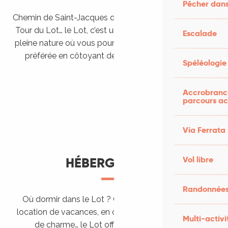
Pêcher dans
Chemin de Saint-Jacques de Compostelle, Véloroutes,
Tour du Lot… le Lot, c’est une véritable destination de
Escalade
pleine nature où vous pourrez pratiquer votre activité
préférée en côtoyant des paysages grandioses.
Spéléologie
Randonner en itinérance
Le Lot en car et en train
Balades et randonnées
Accrobranch
parcours ac
Via Ferrata
Vol libre
HÉBERGEMENTS
Randonnées
Où dormir dans le Lot ? Chez l’habitant, dans une
location de vacances, en camping, ou dans un hôtel
Multi-activi
de charme… le Lot offre des hébergements