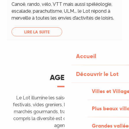
Canoë, rando, vélo, VTT mais aussi spéléologie,
escalade, parachutisme, ULM... le Lot répond à
merveille à toutes les envies d’activités de loisirs.
LIRE LA SUITE
Accueil
Découvrir le Lot
AGENDA
Villes et Villag
Le Lot illumine les saisons de ses animations :
festivals, vides greniers, brocantes, fêtes votives,
Plus beaux vill
marchés gourmands, trails sportifs… Vous l’aurez
compris la diversité est de mise, alors tous à vos
Grandes vallée
agendas !