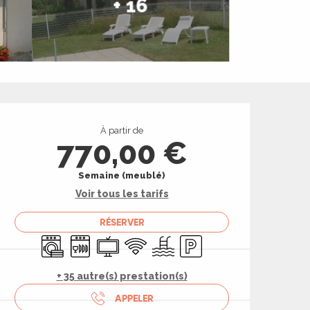
+ 16
Ouverture et coord
À partir de
770,00 €
Semaine (meublé)
Voir tous les tarifs
RÉSERVER
Lave linge
Lave vaisselle
Télévision
WiFi
Piscine
Parking
+ 35 autre(s) prestation(s)
APPELER