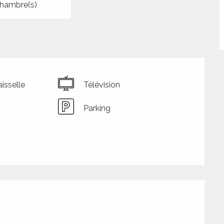
hambre(s)
isselle
Télévision
Parking
tions