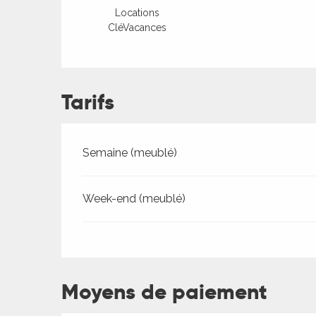
Locations
CléVacances
Tarifs
Tarifs 2026
Semaine (meublé)
Week-end (meublé)
ages
Moyens de paiement