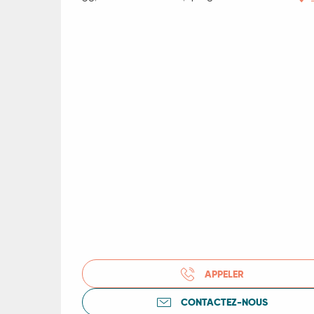
R
ts
APPELER
rs
CONTACTEZ-NOUS