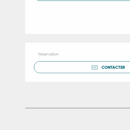
ns
ue
Réservation
CONTACTER