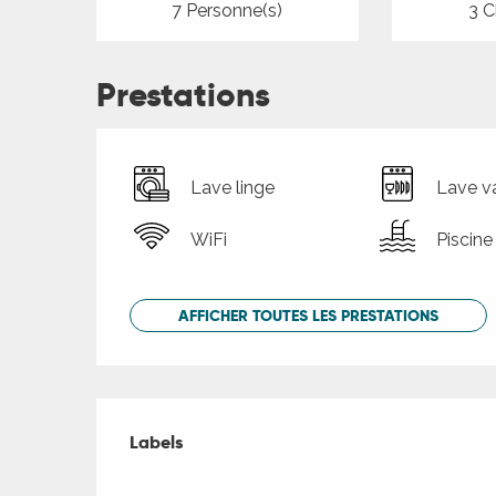
7 Personne(s)
3 C
Prestations
Lave linge
Lave va
WiFi
Piscine
AFFICHER TOUTES LES PRESTATIONS
Offres de presta
Labels
Labels