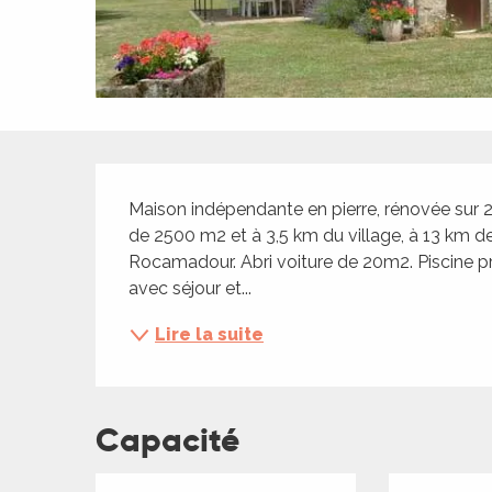
ches,
 et
car
ues
a
Description
ents
Maison indépendante en pierre, rénovée sur 2 
es
de 2500 m2 et à 3,5 km du village, à 13 km de
Rocamadour. Abri voiture de 20m2. Piscine pri
ents
avec séjour et...
es
ités
Lire la suite
ames
piste
Capacité
 faire