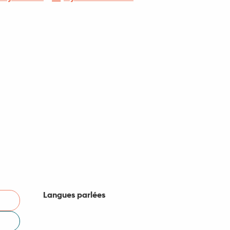
Langues parlées
Langues parlées