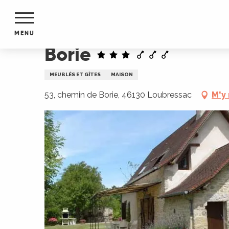
Aller
Accueil
Borie
au
contenu
MENU
principal
Borie
NTS
MENTS
MEUBLÉS ET GÎTES
MAISON
S
URS
53, chemin de Borie, 46130 Loubressac
M'y
du Lot
dans
s le
e