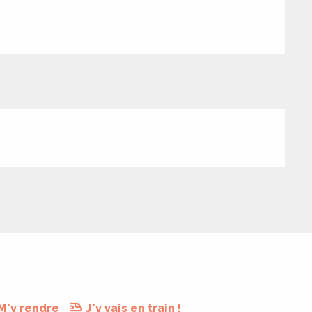
M'y rendre
J'y vais en train !