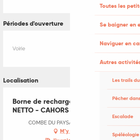
Toutes les peti
Périodes d'ouverture
Se baigner en e
Naviguer en c
Voirie
Autres activités
Localisation
Les trails du
Pêcher dans
Borne de recharge électrique
NETTO - CAHORS
Escalade
COMBE DU PAYSAN, 46000 Cahors
M'y rendre
Spéléologie