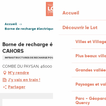
Aller
au
Accueil
contenu
principal
Accueil
Découvrir le Lot
Borne de recharge électrique NETTO - CAHORS
Villes et Villag
Borne de recharge électrique NETTO -
CAHORS
Plus beaux vill
INFRASTRUCTURES DE RECHARGE POUR VÉHICULES ELECTRIQUES
COMBE DU PAYSAN, 46000 Cahors
Grandes vallée
M'y rendre
J'y vais en train !
Paysages et val
Partager
Parc - Géoparc
Ouverture et coordonnées
Quercy