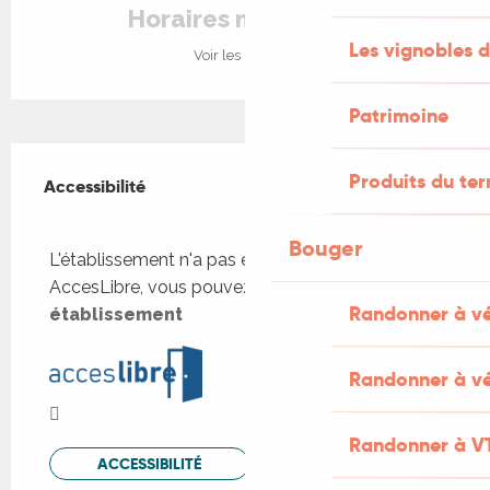
Horaires non définis
Les vignobles d
Voir les horaires
Patrimoine
Offres de prestations
Produits du ter
Accessibilité
Accessibilité
Fermer
Bouger
L'établissement n'a pas été trouvé sur
AccesLibre, vous pouvez
Ajouter cet
Randonner à v
établissement
Randonner à vé
Randonner à V
ACCESSIBILITÉ