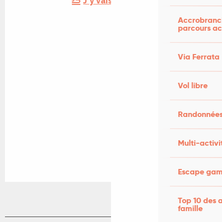
J'y vais en train !
Accrobranch
parcours ac
Via Ferrata
Vol libre
Randonnées
Multi-activi
Escape game
Top 10 des a
famille