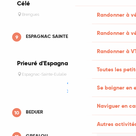
Célé
Randonner à v
Brengues
Randonner à vé
ESPAGNAC SAINTE EULALIE
9
Randonner à V
Prieuré d'Espagnac
Toutes les peti
Espagnac-Sainte-Eulalie
Se baigner en e
Naviguer en c
BEDUER
10
Autres activités
GREALOU