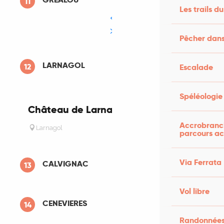
11
Les trails du
Pêcher dans
LARNAGOL
12
Escalade
Spéléologie
Château de Larnagol
Accrobranch
Larnagol
parcours ac
Via Ferrata
CALVIGNAC
13
Vol libre
CENEVIERES
14
Randonnées