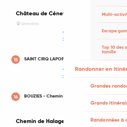
Château de Cénevières
Réservable
Multi-activi
Cénevières
Escape game
Top 10 des a
famille
SAINT CIRQ LAPOPIE
15
Randonner en itiné
Grandes rando
BOUZIES - Chemin de Halage
16
Grands itinérai
Randonnées à c
Chemin de Halage