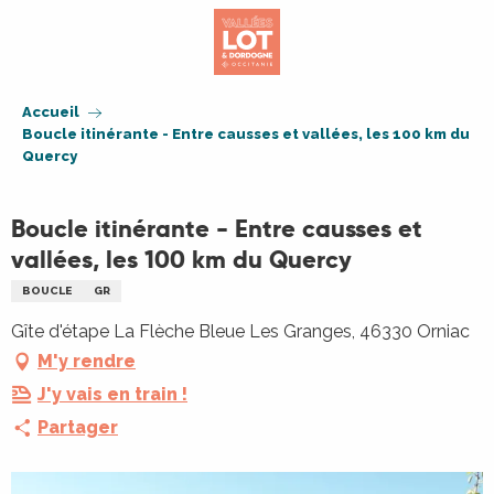
Aller
au
contenu
principal
Accueil
Boucle itinérante - Entre causses et vallées, les 100 km du
Quercy
Boucle itinérante - Entre causses et
vallées, les 100 km du Quercy
BOUCLE
GR
Gîte d'étape La Flèche Bleue Les Granges, 46330 Orniac
M'y rendre
J'y vais en train !
Partager