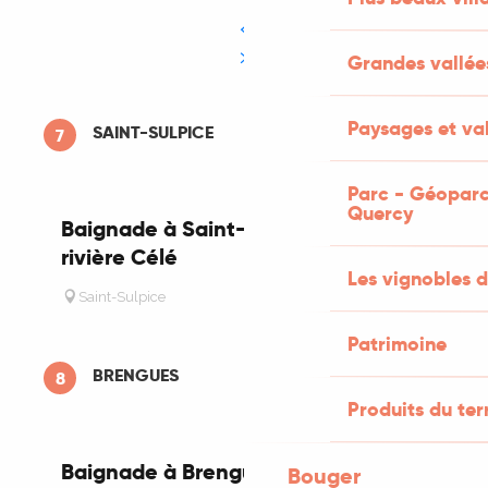
Grandes vallée
Paysages et val
SAINT-SULPICE
7
Parc - Géoparc
Quercy
Baignade à Saint-Sulpice dans la
rivière Célé
Les vignobles d
Saint-Sulpice
Patrimoine
BRENGUES
8
Produits du ter
Baignade à Brengues dans la rivière
Bouger