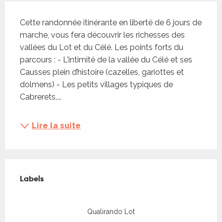
Description
Cette randonnée itinérante en liberté de 6 jours de 
marche, vous fera découvrir les richesses des 
vallées du Lot et du Célé. Les points forts du 
parcours : - L'intimité de la vallée du Célé et ses 
Causses plein d’histoire (cazelles, gariottes et 
dolmens) - Les petits villages typiques de 
Cabrerets,...
Lire la suite
Offres de prestations
Labels
Labels
Qualirando Lot