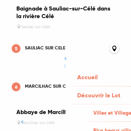
Baignade à Sauliac-sur-Célé dans
la rivière Célé
Sauliac-sur-Célé
SAULIAC SUR CELE
5
Accueil
MARCILHAC SUR CELE
6
Découvrir le Lot
Abbaye de Marcilhac
Ba
Villes et Villag
da
Marcilhac-sur-Célé
Plus beaux vill
M