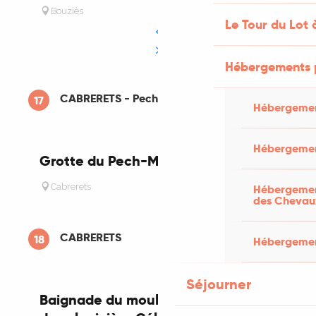
Bouziès
Le Tour du Lot 
Hébergements 
CABRERETS - Pech Merle
17
Hébergemen
Hébergemen
Grotte du Pech-Merle
Réservable
Cabrerets
Hébergement
des Chevau
CABRERETS
18
Hébergement
Séjourner
Baignade du moulin de Cabrerets