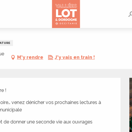
RATURE
rue
M'y rendre
J'y vais en train !
e !
toire… venez dénicher vos prochaines lectures à 
 municipale
s et de donner une seconde vie aux ouvrages