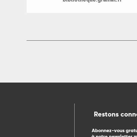
R
ts
rs
ns
ue
Restons conn
Abonnez-vous grat
à notre newsletter 