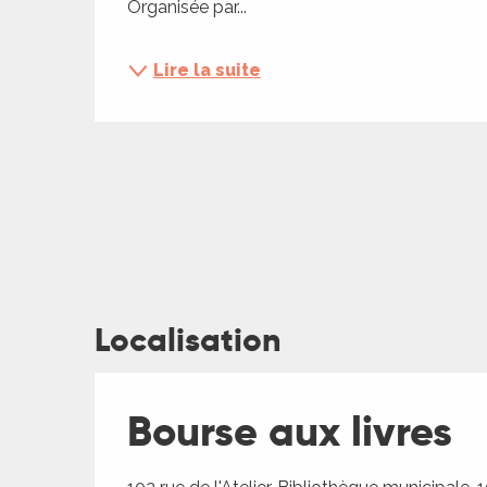
Organisée par...
ches,
 et
Lire la suite
car
ues
a
ents
es
ents
es
ités
Localisation
ames
piste
Bourse aux livres
 faire