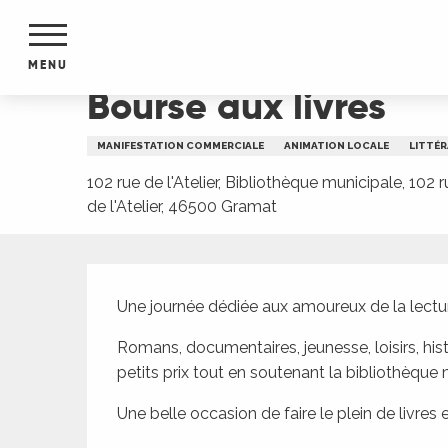
Aller
Accueil
Bourse aux livres
au
contenu
MENU
principal
Bourse aux livres
NTS
MENTS
MANIFESTATION COMMERCIALE
ANIMATION LOCALE
LITTÉ
S
URS
102 rue de l'Atelier, Bibliothèque municipale, 102 
de l'Atelier, 46500 Gramat
Description
du Lot
dans
Une journée dédiée aux amoureux de la lectur
s le
Romans, documentaires, jeunesse, loisirs, his
petits prix tout en soutenant la bibliothèque
Une belle occasion de faire le plein de livre
e