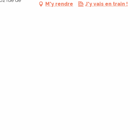
102 rue de
M'y rendre
J'y vais en train !