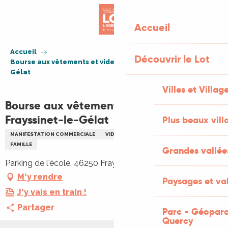
Aller
au
Accueil
contenu
principal
Accueil
Découvrir le Lot
Bourse aux vêtements et vide-greniers à Frayssinet-le-
Gélat
Villes et Villag
Bourse aux vêtements et vide-greniers à
Frayssinet-le-Gélat
Plus beaux vill
MANIFESTATION COMMERCIALE
VIDE GRENIERS BRADERIE
ENFANTS
FAMILLE
Grandes vallée
Parking de l'école, 46250 Frayssinet-le-Gélat
M'y rendre
Paysages et val
J'y vais en train !
Partager
Parc - Géoparc
Quercy