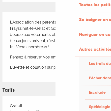
Toutes les peti
Description
Se baigner en e
L'Association des parents d'élèves des écoles de 
Frayssinet-le-Gélat et Goujounac organise une 
Naviguer en c
bourse aux vêtements et un vide-greniers. Les 
beaux jours arrivent, c'est le moment de faire du 
tri ! Venez nombreux !
Autres activités
Pensez à réserver vos emplacements ! 
Les trails du
Buvette et collation sur place.
Pêcher dans
Tarifs
Escalade
Tarifs 2026
Gratuit
Spéléologie