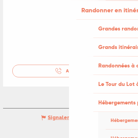
Randonner en itiné
Grandes rando
Grands itinérai
Randonnées à c
APPELER
Le Tour du Lot 
Hébergements 
Signaler une erreur
Hébergemen