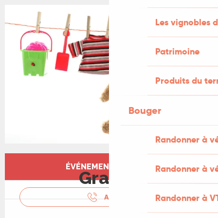
+1 PHOTO
Les vignobles d
Patrimoine
Produits du ter
Bouger
Randonner à v
Ouverture et coordonnées
ÉVÉNEMENT TERMINÉ
Randonner à vé
Gratuit
Randonner à V
APPELER