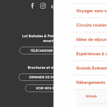
Voyager sans v
Circuits routier
Lot Balades & Patrimoines sur votre
Idées de séjou
smartphone
TÉLÉCHARGER L'APPLICATION
Expériences à 
Brochures et documentations
Grands Evènem
DEMANDE DE DOCUMENTATION
Hébergements
VOIR NOS BROCHURES
Hôtels