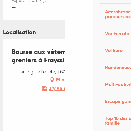
Exposant : 4m = 5€
—
Accrobranch
parcours ac
Localisation
Via Ferrata
Vol libre
Bourse aux vêtements et vide-
greniers à Frayssinet-le-Gélat
Randonnées
Parking de l'école, 46250 Frayssinet-le-Gélat
M'y rendre
Multi-activi
J'y vais en train !
Escape game
Top 10 des a
famille